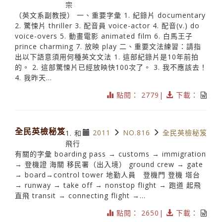
宗
（英文系副教授） 一、重要字彙 1. 紀錄片 documentary
2. 驚悚片 thriller 3. 配音員 voice-actor 4. 配音(v.) do
voice-overs 5. 動畫電影 animated film 6. 白馬王子
prince charming 7. 放映 play 二、重要文法練習：請指
出以下語意須用何種英文文法 1. 這部紀錄片是10年前拍
的。 2. 這部驚悚片已經放映快100次了。 3. 我不應該去！
4. 我昨天...
點閱： 2779|
下載：
全民英檢秘笈
2011
NO.816
全民英檢秘笈
1. 和
飛行
有關的字彙 boarding pass → customs → immigration
→ 登機證 海關 移民署（出入境） ground crew → gate
→ board→control tower 地勤人員 登機門 登機 塔台
→ runway → take off → nonstop flight → 跑道 起飛
直飛 transit → connecting flight →...
點閱： 2650|
下載：