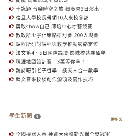
蘭陽 萬聖節玩全員逃走
干詠穎 音樂時空之旅 獨奏會3日演出
復旦大學校長帶領10人來校參訪
勇敢show自己 師培中心才藝競賽
教政所少子化策略研討會 200人與會
課程所研討課程與教學推動網絡定位
法文系4、5日國際論壇 姊妹校共襄盛舉
職涯地圖設計賽 3萬等你拿！
魏詩曙引老子哲學 談天人合一數學
鍾文音來校談創作源頭及寫作技巧
學生新聞
9
更多
全國機器人賽 神雕大俠獲新光保全獎冠軍