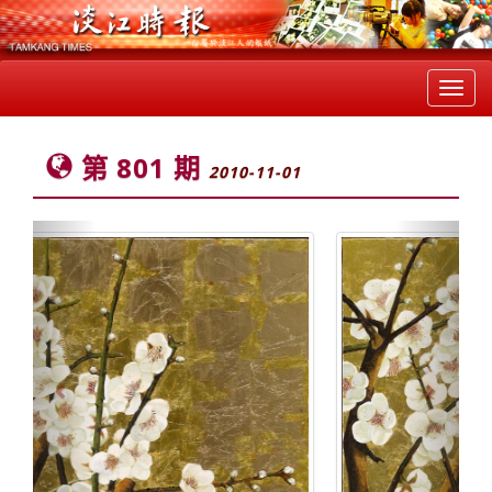
Toggl
navig
第 801 期
2010-11-01
Previous
Next