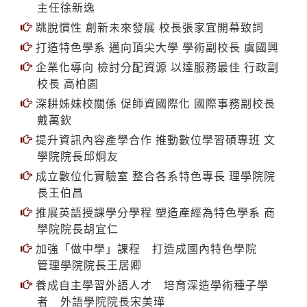
主任徐新逸
跳脫慣性 創新未來發展 校長張家宜開幕致詞
打造特色學系 邁向頂尖大學 學術副校長 虞國興
企業化導向 檢討分配資源 以達服務最佳 行政副
校長 高柏園
深耕姊妹校關係 促師資國際化 國際事務副校長
戴萬欽
提升資訊內容產學合作 推動數位學習碩專班 文
學院院長邱炯友
成立數位化實驗室 整合各系特色專長 理學院院
長王伯昌
推展英語授課學分學程 塑造產經為特色學系 商
學院院長胡宜仁
加強「做中學」課程 打造成國內特色學院
管理學院院長王居卿
養成自主學習外語人才 培育深造學術種子學
者 外語學院院長宋美璍