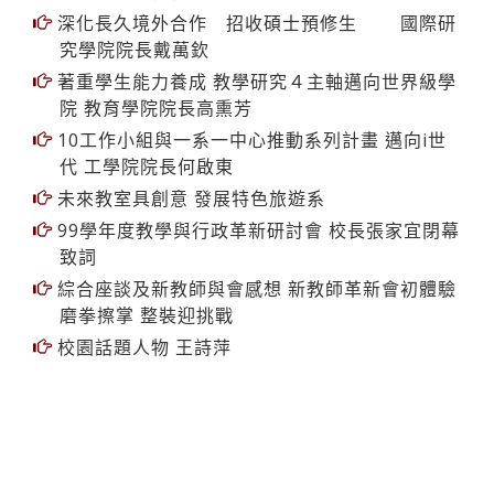
深化長久境外合作 招收碩士預修生 國際研
究學院院長戴萬欽
著重學生能力養成 教學研究４主軸邁向世界級學
院 教育學院院長高熏芳
10工作小組與一系一中心推動系列計畫 邁向i世
代 工學院院長何啟東
未來教室具創意 發展特色旅遊系
99學年度教學與行政革新研討會 校長張家宜閉幕
致詞
綜合座談及新教師與會感想 新教師革新會初體驗
磨拳擦掌 整裝迎挑戰
校園話題人物 王詩萍