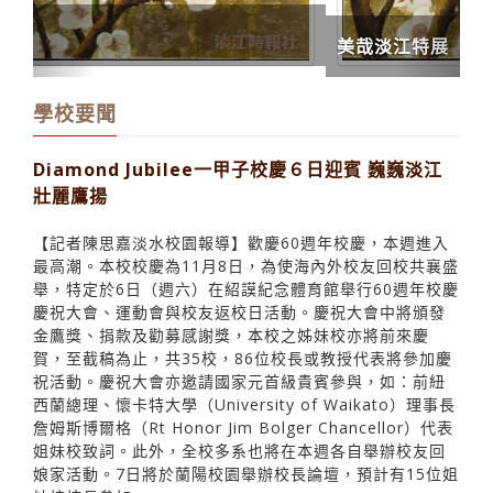
美哉淡江特展
學校要聞
Diamond Jubilee一甲子校慶６日迎賓 巍巍淡江
壯麗鷹揚
【記者陳思嘉淡水校園報導】歡慶60週年校慶，本週進入
最高潮。本校校慶為11月8日，為使海內外校友回校共襄盛
舉，特定於6日（週六）在紹謨紀念體育館舉行60週年校慶
慶祝大會、運動會與校友返校日活動。慶祝大會中將頒發
金鷹獎、捐款及勸募感謝獎，本校之姊妹校亦將前來慶
賀，至截稿為止，共35校，86位校長或教授代表將參加慶
祝活動。慶祝大會亦邀請國家元首級貴賓參與，如：前紐
西蘭總理、懷卡特大學（University of Waikato）理事長
詹姆斯博爾格（Rt Honor Jim Bolger Chancellor）代表
姐妹校致詞。此外，全校多系也將在本週各自舉辦校友回
娘家活動。7日將於蘭陽校園舉辦校長論壇，預計有15位姐