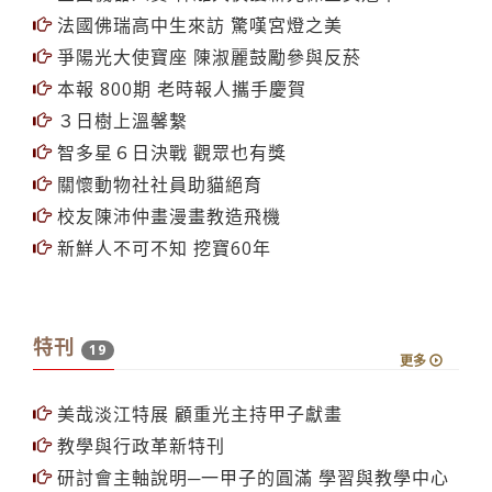
法國佛瑞高中生來訪 驚嘆宮燈之美
爭陽光大使寶座 陳淑麗鼓勵參與反菸
本報 800期 老時報人攜手慶賀
３日樹上溫馨繫
智多星６日決戰 觀眾也有獎
關懷動物社社員助貓絕育
校友陳沛仲畫漫畫教造飛機
新鮮人不可不知 挖寶60年
特刊
19
更多
美哉淡江特展 顧重光主持甲子獻畫
教學與行政革新特刊
研討會主軸說明─一甲子的圓滿 學習與教學中心