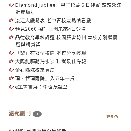
Diamond Jubilee一甲子校慶６日迎賓 巍巍淡江
壯麗鷹揚
淡江大戲發表 老中青校友熱情看戲
預見2060 探討亞洲未來4日登場
品德教育學校評選 校園菸害防制 本校分別獲優
選與銅賞獎
「樂」在安全校園 本校分享經驗
太陽能驅動海水淡化 獲最佳海報
金石姊妹校來賀慶
理、管理兩院加入五年一貫
e筆書畫展：李奇茂試筆
瀛苑副刊
10
更多