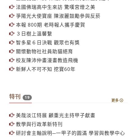
法國佛瑞高中生來訪 驚嘆宮燈之美
爭陽光大使寶座 陳淑麗鼓勵參與反菸
本報 800期 老時報人攜手慶賀
３日樹上溫馨繫
智多星６日決戰 觀眾也有獎
關懷動物社社員助貓絕育
校友陳沛仲畫漫畫教造飛機
新鮮人不可不知 挖寶60年
特刊
19
更多
美哉淡江特展 顧重光主持甲子獻畫
教學與行政革新特刊
研討會主軸說明─一甲子的圓滿 學習與教學中心