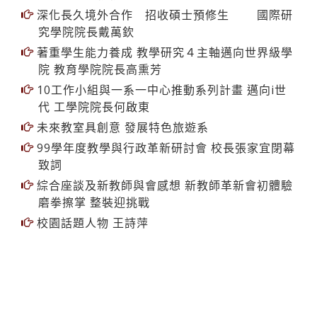
深化長久境外合作 招收碩士預修生 國際研
究學院院長戴萬欽
著重學生能力養成 教學研究４主軸邁向世界級學
院 教育學院院長高熏芳
10工作小組與一系一中心推動系列計畫 邁向i世
代 工學院院長何啟東
未來教室具創意 發展特色旅遊系
99學年度教學與行政革新研討會 校長張家宜閉幕
致詞
綜合座談及新教師與會感想 新教師革新會初體驗
磨拳擦掌 整裝迎挑戰
校園話題人物 王詩萍