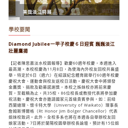
美哉淡江特展
學校要聞
Diamond Jubilee一甲子校慶６日迎賓 巍巍淡江
壯麗鷹揚
【記者陳思嘉淡水校園報導】歡慶60週年校慶，本週進入
最高潮。本校校慶為11月8日，為使海內外校友回校共襄盛
舉，特定於6日（週六）在紹謨紀念體育館舉行60週年校慶
慶祝大會、運動會與校友返校日活動。慶祝大會中將頒發
金鷹獎、捐款及勸募感謝獎，本校之姊妹校亦將前來慶
賀，至截稿為止，共35校，86位校長或教授代表將參加慶
祝活動。慶祝大會亦邀請國家元首級貴賓參與，如：前紐
西蘭總理、懷卡特大學（University of Waikato）理事長
詹姆斯博爾格（Rt Honor Jim Bolger Chancellor）代表
姐妹校致詞。此外，全校多系也將在本週各自舉辦校友回
娘家活動。7日將於蘭陽校園舉辦校長論壇，預計有15位姐