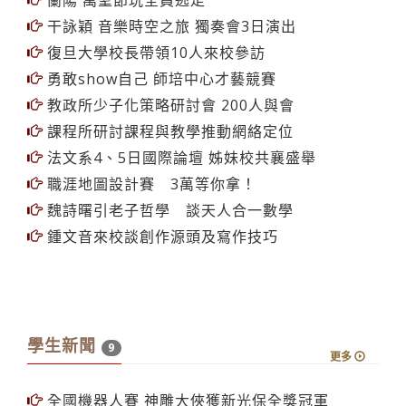
蘭陽 萬聖節玩全員逃走
干詠穎 音樂時空之旅 獨奏會3日演出
復旦大學校長帶領10人來校參訪
勇敢show自己 師培中心才藝競賽
教政所少子化策略研討會 200人與會
課程所研討課程與教學推動網絡定位
法文系4、5日國際論壇 姊妹校共襄盛舉
職涯地圖設計賽 3萬等你拿！
魏詩曙引老子哲學 談天人合一數學
鍾文音來校談創作源頭及寫作技巧
學生新聞
9
更多
全國機器人賽 神雕大俠獲新光保全獎冠軍