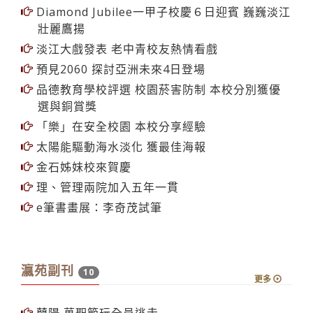
Diamond Jubilee一甲子校慶６日迎賓 巍巍淡江
壯麗鷹揚
淡江大戲發表 老中青校友熱情看戲
預見2060 探討亞洲未來4日登場
品德教育學校評選 校園菸害防制 本校分別獲優
選與銅賞獎
「樂」在安全校園 本校分享經驗
太陽能驅動海水淡化 獲最佳海報
金石姊妹校來賀慶
理、管理兩院加入五年一貫
e筆書畫展：李奇茂試筆
瀛苑副刊
10
更多