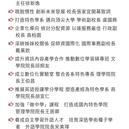
主任徐新逸
跳脫慣性 創新未來發展 校長張家宜開幕致詞
打造特色學系 邁向頂尖大學 學術副校長 虞國興
企業化導向 檢討分配資源 以達服務最佳 行政副
校長 高柏園
深耕姊妹校關係 促師資國際化 國際事務副校長
戴萬欽
提升資訊內容產學合作 推動數位學習碩專班 文
學院院長邱炯友
成立數位化實驗室 整合各系特色專長 理學院院
長王伯昌
推展英語授課學分學程 塑造產經為特色學系 商
學院院長胡宜仁
加強「做中學」課程 打造成國內特色學院
管理學院院長王居卿
養成自主學習外語人才 培育深造學術種子學
者 外語學院院長宋美璍