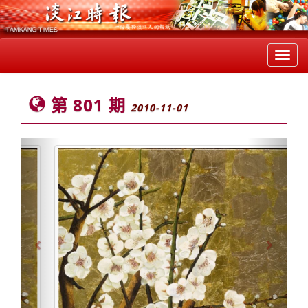
Toggl
navig
第 801 期
2010-11-01
Previous
Next