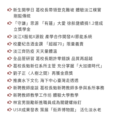
新生開學日 葛校長帶領登克難坡 體驗淡江樸實
剛毅傳統
「守謙」思源 「有蓮」大愛 徐航健續捐1.2億成
立獎學金
淡江X殷祐X源銳 產學合作開發AI節能系統
校慶紀念酒金讚 「超越70」限量義賣
淡江齊防疫 天天量體溫
全品管研習 葛校長期許零錯誤 品質再超越
葛校長勉新任系所主管 充分掌握「大加速時代」
劉子正〈人樹之間〉再獲金鼎獎
推廣水下文化 海下中心臺灣走透透
新聘教師座談 葛校長勉新聘教師多參與系所事務
新聘教師教學工作坊 體驗大學教學
林宜男鼓勵新進職員成為關鍵螺絲釘
USR成果發表 策展「街弄博物館」 活化淡水老