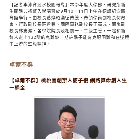
【記者李沛育淡水校園報導】本學年度大學部、研究所新
生開學典禮暨入學講習於9月10、11日上午在紹謨紀念體
育館舉行。由校長葛煥昭遵循傳統，帶領學術副校長何啟
東、行政副校長莊希豐、國際事務副校長王高成、蘭陽副
校長林志鴻、各學院院長及相關一、二級主管，一起和新
鮮人走上132階的克難坡，期許學子能有克服困難和在逆境
中上游的堅毅精神。
卓爾不群
【卓爾不群】桃桃喜創辦人簡子復 網路算命創人生
一桶金