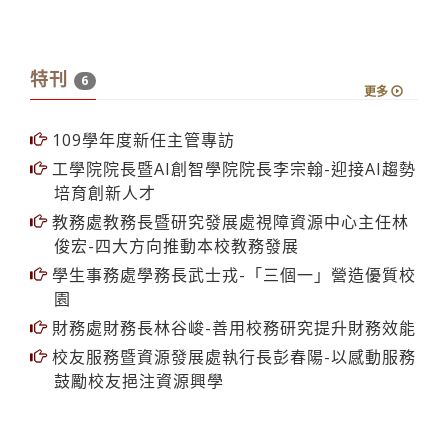
特刊
6
更多
109學年度新任主管專訪
工學院院長暨AI創智學院院長李宗翰-迎接AI趨勢
培育創新人才
教務處教務長暨研究發展處視障資源中心主任林
俊宏-四大方向推動本校教務發展
學生事務處學務長武士戎-「三個一」營造優質校
園
財務處財務長林谷峻-善用校務研究提升財務效能
校友服務暨資源發展處執行長彭春陽-以感動服務
鼓勵校友挹注資源興學