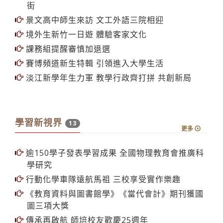
街
景文高中師生來訪 文工外語三院相迎
境外生新竹一日遊 體驗客家文化
課務組提醒審慎加退選
賽博頻道新生特輯 引領進入大學生活
淡江新學年生力軍 教學行政齊打拼 共創新局
學習新視界
13
更多
逾150學子發表學習成果 全國物理教育會推廣科
學研究
行動化學車隊遠航馬祖 三校享受實作樂趣
《教育資料與圖書館學》《當代會計》期刊獲國
圖三項大獎
傳承再啟航 師培校友歡慶25週年