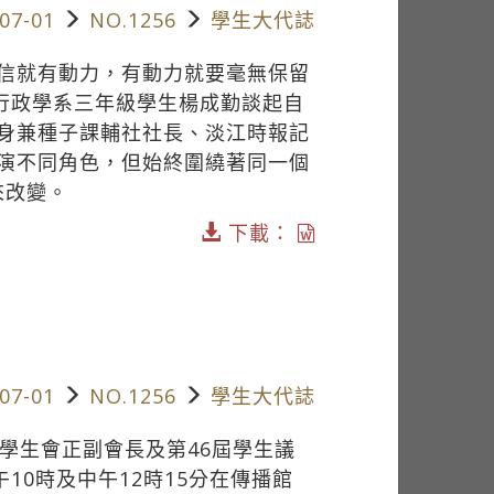
07-01
NO.1256
學生大代誌
信就有動力，有動力就要毫無保留
共行政學系三年級學生楊成勤談起自
身兼種子課輔社社長、淡江時報記
演不同角色，但始終圍繞著同一個
來改變。
下載：
07-01
NO.1256
學生大代誌
學生會正副會長及第46屆學生議
10時及中午12時15分在傳播館