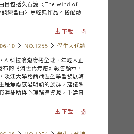
括久石讓〈The wind of
C小調練習曲〉等經典作品。搭配動
下載：
06-10
NO.1255
學生大代誌
，AI科技浪潮席捲全球，年輕人正
前發布的《滑世代焦慮》報告顯示，
，淡江大學諮商職涯暨學習發展輔
生是焦慮感最明顯的族群，建議學
職涯補助與心理輔導資源，重建真
下載：
06-08
NO.1254
學生大代誌