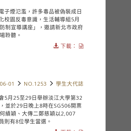
電子煙氾濫，許多毒品被偽裝成日
化校園反毒意識，生活輔導組5月
度毒品防制宣導講座」，邀請新北市政府
到場聆聽。
下載：
06-01
NO.1253
學生大代誌
5月25至29日舉辦淡江大學第32
並於29日晚上8時在SG506開票
績穎、大傳二鄭慈穎以2,007
議員則有8位學生當選。