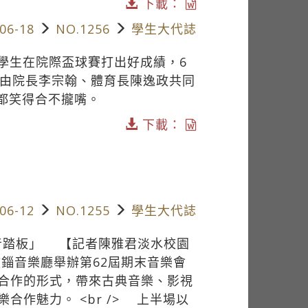
下載：
06-18
NO.1256
學生大代誌
學生在院際盃球賽打出好成績，6
，由院長李宗翰、體育長陳逸政共同
們都笑得合不攏嘴。
下載：
06-12
NO.1255
學生大代誌
延音踏板」 【記者陳雅君淡水校園
文錙音樂廳舉辦第62屆期末音樂會
合作的形式，帶來古典音樂、影視
作魅力。 <br /> 上半場以