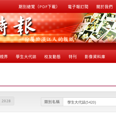
期別總覽（PDF下載）
電子報訂閱
關於我們
視界
學生大代誌
校友動態
特刊
影像資料庫
2028
類別名稱