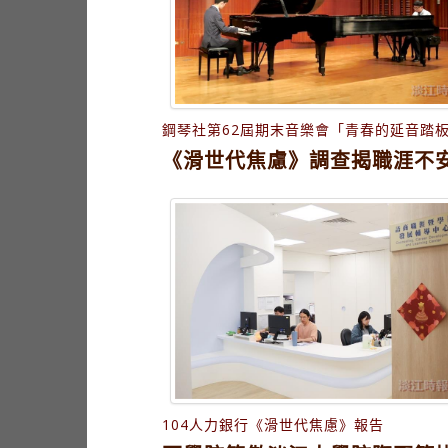
鋼琴社第62屆期末音樂會「青春的延音踏
《滑世代焦慮》調查揭職涯不
104人力銀行《滑世代焦慮》報告