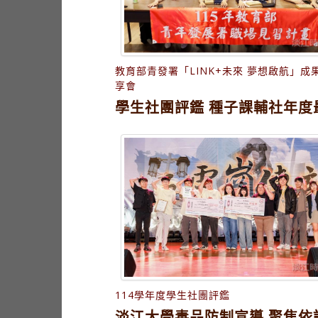
教育部青發署「LINK+未來 夢想啟航」成
享會
學生社團評鑑 種子課輔社年度
114學年度學生社團評鑑
淡江大學毒品防制宣導 聚焦依