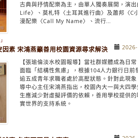
古典與抒情配樂為主，由單人獨奏展開，演出曲目包
Life〉、莫札特〈土耳其進行曲〉及蕭邦〈
漫配樂〈Call My Name〉、流行...
板」
2026-
安因素 宋鴻燕籲善用校園資源尋求解決
【張瑜倫淡水校園報導】當社群媒體成為日常
面臨「結構性焦慮」，根據104人力銀行日
逾五成青年求職者處於高壓狀態。針對此現象
導中心主任宋鴻燕指出，校園內大一與大四學
生應減少對虛擬評價的依賴，善用學校提供的
實世界的支持系統。
2026-