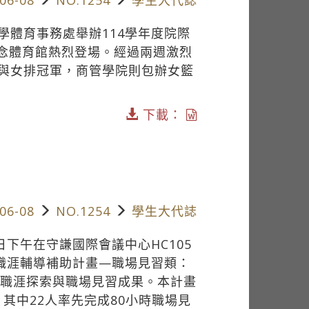
學體育事務處舉辦114學年度院際
紀念體育館熱烈登場。經過兩週激烈
與女排冠軍，商管學院則包辦女籃
下載：
06-08
NO.1254
學生大代誌
下午在守謙國際會議中心HC105
動職涯輔導補助計畫—職場見習類：
學生職涯探索與職場見習成果。本計畫
，其中22人率先完成80小時職場見