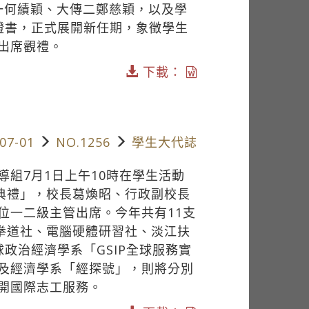
一何績穎、大傳二鄭慈穎，以及學
證書，正式展開新任期，象徵學生
出席觀禮。
下載：
07-01
NO.1256
學生大代誌
組7月1日上午10時在學生活動
旗典禮」，校長葛煥昭、行政副校長
位一二級主管出席。今年共有11支
跆拳道社、電腦硬體研習社、淡江扶
政治經濟學系「GSIP全球服務實
及經濟學系「經探號」，則將分別
開國際志工服務。