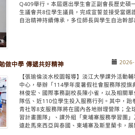
Q409舉行。本屆選出學生會正副會長歷史碩
生議會共8位學生議員，完成宣誓並接受當選
自治精神持續傳承，多位師長與學生自治幹部
2026-
 勉做中學 傳遞共好精神
【張瑜倫淡水校園報導】淡江大學課外活動輔導
中心，舉辦「114學年度暑假社會服務隊授
林俊宏、國際事務副校長陳小雀，以及相關單
隊伍、近110位學生投入服務行列。其中，
青社等8支服務隊將在國內各地辦理營隊；全球
習計畫團隊」、課外組「柬埔寨服務學習團」
遠赴馬來西亞與泰國、柬埔寨及斯里蘭卡，展