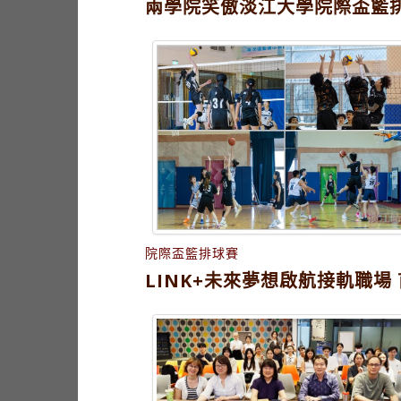
兩學院笑傲淡江大學院際盃籃排
院際盃籃排球賽
LINK+未來夢想啟航接軌職場