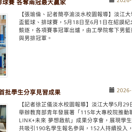
球賽 各奪兩冠最大贏家
【張瑜倫、記者簡亭渝淡水校園報導】淡江大
盃籃球、排球賽，5月18日至6月1日在紹謨
競逐，各項賽事冠軍出爐，由工學院奪下男籃
與男排冠軍。
2026-
 首批學生分享見習成果
【記者徐芷儀淡水校園報導】淡江大學5月29日
舉辦教育部青年發展署「115年大專校院推
LINK+未來 夢想啟航」成果分享會，展現
共吸引190名學生報名參與，152人持續投入