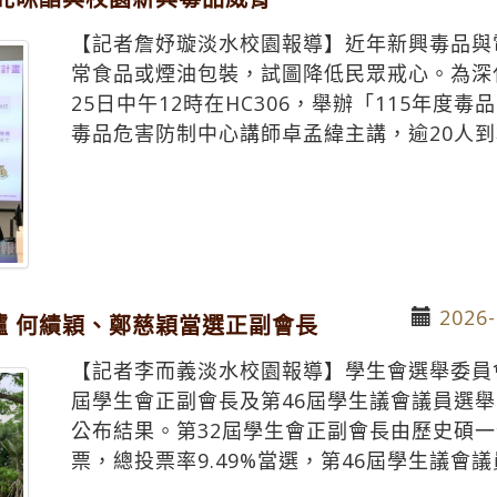
【記者詹妤璇淡水校園報導】近年新興毒品與
常食品或煙油包裝，試圖降低民眾戒心。為深
25日中午12時在HC306，舉辦「115年
毒品危害防制中心講師卓孟緯主講，逾20人
2026-
爐 何績穎、鄭慈穎當選正副會長
【記者李而義淡水校園報導】學生會選舉委員會
屆學生會正副會長及第46屆學生議會議員選舉，
公布結果。第32屆學生會正副會長由歷史碩一何
票，總投票率9.49%當選，第46屆學生議會