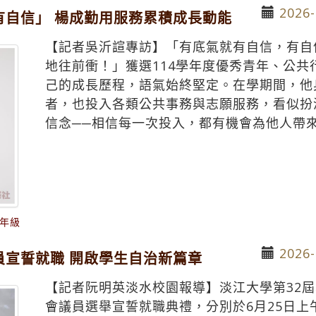
2026-
有自信」 楊成勤用服務累積成長動能
【記者吳沂諠專訪】「有底氣就有自信，有自
地往前衝！」獲選114學年度優秀青年、公
己的成長歷程，語氣始終堅定。在學期間，他
者，也投入各類公共事務與志願服務，看似扮
信念──相信每一次投入，都有機會為他人帶
年級
2026-
員宣誓就職 開啟學生自治新篇章
【記者阮明英淡水校園報導】淡江大學第32屆
會議員選舉宣誓就職典禮，分別於6月25日上午