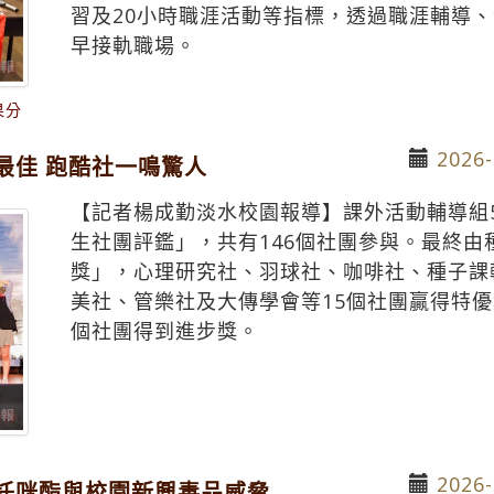
習及20小時職涯活動等指標，透過職涯輔導
早接軌職場。
果分
2026-
最佳 跑酷社一鳴驚人
【記者楊成勤淡水校園報導】課外活動輔導組
生社團評鑑」，共有146個社團參與。最終
獎」，心理研究社、羽球社、咖啡社、種子課
美社、管樂社及大傳學會等15個社團贏得特優
個社團得到進步獎。
2026-
託咪酯與校園新興毒品威脅