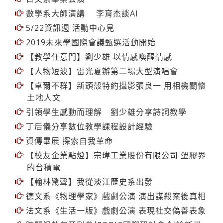
數學系大師演講 李育杰談AI
5/22資訊週 活動中心見
2019未來學國際會議甄選活動開始
【教學任意門】劉少雄 以情感喚醒情感
【人物短波】雷光夏辦第二場大型演唱會
【卓爾不群】新頭殼特約攝影張良一 用相機關懷
土地人文
引領學生感動而理解 劉少雄分享詩詞教學
丁后儀分享數位教學課程設計經驗
資傳畢展 探索自我革命
【校友企業點燈】宗瑋工業股份有限公司 塑膠界
的台積電
【翰林驚聲】我從淡江歷史系出發
德文系《物理學家》戲劇公演 演出謀殺案後真相
法文系《生活一版》戲劇公演 表現社交偽善表象