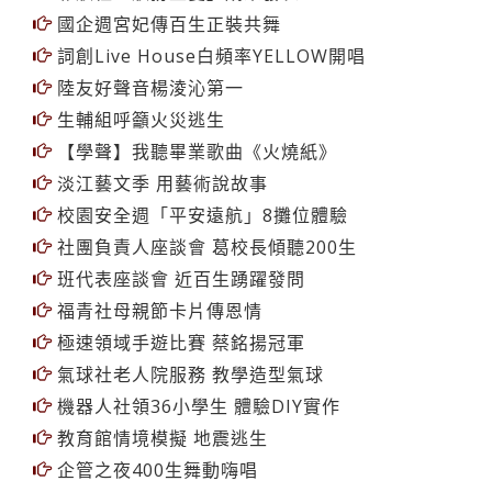
國企週宮妃傳百生正裝共舞
詞創Live House白頻率YELLOW開唱
陸友好聲音楊淩沁第一
生輔組呼籲火災逃生
【學聲】我聽畢業歌曲《火燒紙》
淡江藝文季 用藝術說故事
校園安全週「平安遠航」8攤位體驗
社團負責人座談會 葛校長傾聽200生
班代表座談會 近百生踴躍發問
福青社母親節卡片傳恩情
極速領域手遊比賽 蔡銘揚冠軍
氣球社老人院服務 教學造型氣球
機器人社領36小學生 體驗DIY實作
教育館情境模擬 地震逃生
企管之夜400生舞動嗨唱