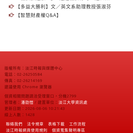
【多益大勝利】文／英文系助理教授張淑芬
【智慧財產權Q&A】
版權所有：淡江時報與媒體中心
電話：02-26250584
傳真：02-26214169
建議使用 Chrome 瀏覽器
個資相關問題請洽受理窗口，分機2799
管理者：
潘劭愷
/ 建置單位：
淡江大學資訊處
更新日期：2026-08-06 10:21:43
線上人數：1428
聯絡我們
法令規章
表格下載
工作流程
淡江時報網頁使用規則
個資蒐集聲明專區