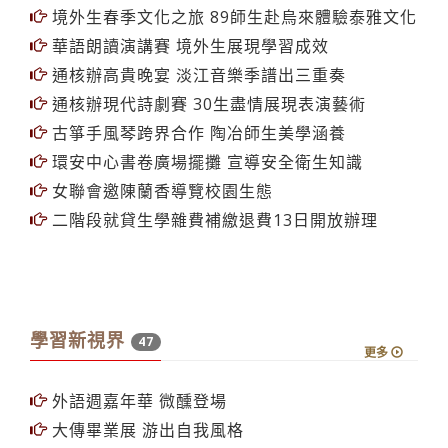
境外生春季文化之旅 89師生赴烏來體驗泰雅文化
華語朗讀演講賽 境外生展現學習成效
通核辦高貴晚宴 淡江音樂季譜出三重奏
通核辦現代詩劇賽 30生盡情展現表演藝術
古箏手風琴跨界合作 陶冶師生美學涵養
環安中心書卷廣場擺攤 宣導安全衛生知識
女聯會邀陳蘭香導覽校園生態
二階段就貸生學雜費補繳退費13日開放辦理
學習新視界
47
更多
外語週嘉年華 微醺登場
大傳畢業展 游出自我風格