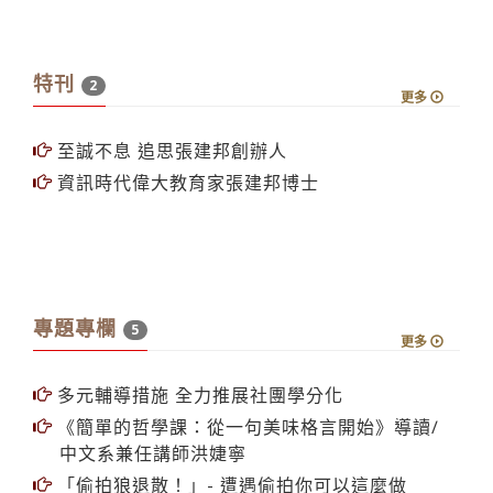
特刊
2
更多
至誠不息 追思張建邦創辦人
資訊時代偉大教育家張建邦博士
專題專欄
5
更多
多元輔導措施 全力推展社團學分化
《簡單的哲學課：從一句美味格言開始》導讀∕
中文系兼任講師洪婕寧
「偷拍狼退散！」- 遭遇偷拍你可以這麼做