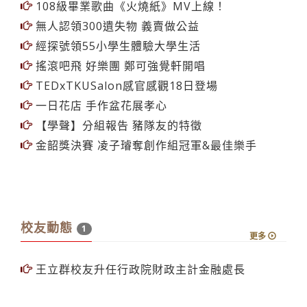
108級畢業歌曲《火燒紙》MV上線！
無人認領300遺失物 義賣做公益
經探號領55小學生體驗大學生活
搖滾吧飛 好樂團 鄭可強覺軒開唱
TEDxTKUSalon感官感觀18日登場
一日花店 手作盆花展孝心
【學聲】分組報告 豬隊友的特徵
金韶獎決賽 凌子璿奪創作組冠軍&最佳樂手
校友動態
1
更多
王立群校友升任行政院財政主計金融處長