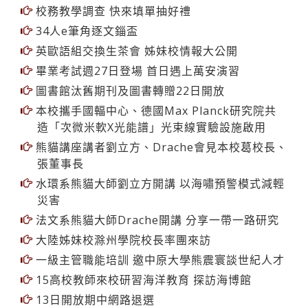
校務教學調查 快來填單抽好禮
34人e筆角逐文錙盃
英歐語組交換生茶會 姊妹校情報大公開
畢業考試週27日登場 首日遇上萬安演習
圖書館汰舊期刊及圖書轉贈22日開放
本校攜手國輻中心、德國Max Planck研究院共
造「次微米軟X光能譜」光束線實驗設施啟用
熊貓講座講者劉立方、Drache會見本校葛校長、
張董事長
水環系熊貓大師劉立方開講 以海嘯預警模式減輕
災害
法文系熊貓大師Drache開講 分享一帶一路研究
大陸姊妹校滁州學院校長率團來訪
一級主管職能培訓 邀中原大學熊震寰談世紀人才
15高校教師來校研習海洋教育 探訪海博館
13日開放期中網路退選