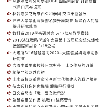
陳麗娟赴匈牙利參加OBIC國際研討會 討論新世
代自由貿易協定
林若雩參訪馬來西亞和泰國 交流東協發展
世界大學學術聲譽排名提升座談會 超過百人討論
提升研究能量
教科系2019學術研討會 5/17談AI教學實踐
2019淡江戰略學派年會暨第十五屆紀念鈕先鍾教
授國際研討會 5/18登場
大陸所5/16辦辦邁向2020─大陸發展與兩岸關係
研討會
吉原由香里來校談日本對莎士比亞作品的改編
楊儒門談友善農耕
土木系校友董世寧分享新世代營建人的職涯規劃
航太週打造迷你機場 體驗飛行模擬
日文系發表「我」畢業微電影
建築系畢業作品 挑戰1:1建築實作
水環系參訪曾文水庫及烏山頭水庫 了解水利工程