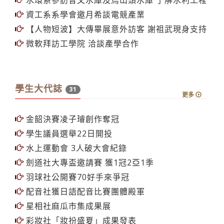
資工系系學會邀月希談電競產業
【人物短波】大傳畢展意外訪客 謝祖武現身支持
微軟拜訪工學院 洽談產學合作
學生大代誌
31
更多
金韶決賽凌子璿創作奪冠
學生議員選舉22日開投
水上運動會 3人破大會紀錄
劍道社大專盃邀請賽 獲1冠2亞1季
羽球社公開賽70好手來爭冠
配音社獲日語配音比賽團體殿軍
星相社麻瓜市集成果展
彩妝社「妝扮盛夏」成果發表