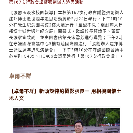
第167次行政會議暨張創辦人追思活動
【張瑟玉淡水校園報導】本校第167次行政會議暨張創辦人
建邦博士逝世週年追思活動將於5月24日舉行，下午1時10
分在覺生紀念圖書館2樓大廳進行「至誠不息：張創辦人建
邦博士逝世週年紀念展」開幕式，邀請校長葛煥昭、董事
長張家宜致詞，並由圖書館館長宋雪芳進行導覽；下午2時
在守謙國際會議中心3樓有蓮國際廳進行「張創辦人建邦博
士逝世週年追思演講會」；下午3時10分在守謙國際會議中
心4樓HC405、HC406會議室進行「第167次行政會議」。
卓爾不群
【卓爾不群】新頭殼特約攝影張良一 用相機關懷土
地人文