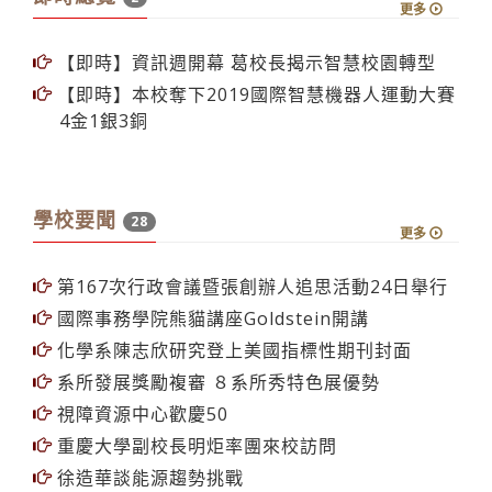
更多
【即時】資訊週開幕 葛校長揭示智慧校園轉型
【即時】本校奪下2019國際智慧機器人運動大賽
4金1銀3銅
學校要聞
28
更多
第167次行政會議暨張創辦人追思活動24日舉行
國際事務學院熊貓講座Goldstein開講
化學系陳志欣研究登上美國指標性期刊封面
系所發展獎勵複審 ８系所秀特色展優勢
視障資源中心歡慶50
重慶大學副校長明炬率團來校訪問
徐造華談能源趨勢挑戰