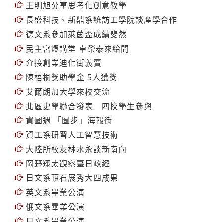
王明旭分享思考化創意教學
長盛科技、新鼎系統訪工學院談產學合作
德文系參加萊茵盃成績斐然
民主宮燈講堂 卓榮泰來給問
介接創業迪化街義賣
陳梧桐獎助學金 5人獲獎
艾爾朗加大學來校交流
北區史學聯合發表 四校學生參與
資圖週 「圖步」海報街
資工系研習人工智慧技術
大陸所校友林水永談新南向
岡野翔太觀察臺日政經
日文系頂石展秀大四成果
英文系畢業公演
俄文系畢業公演
日文系畢業公演