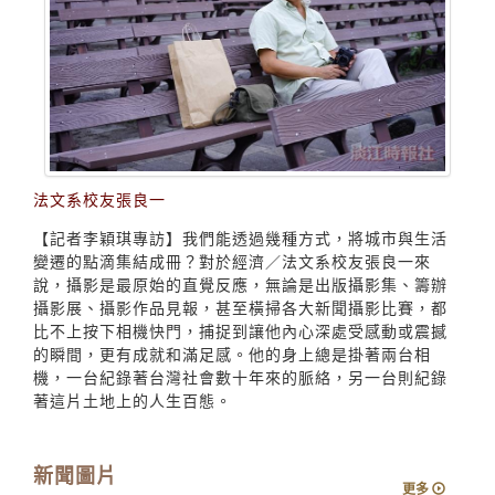
法文系校友張良一
【記者李穎琪專訪】我們能透過幾種方式，將城市與生活
變遷的點滴集結成冊？對於經濟／法文系校友張良一來
說，攝影是最原始的直覺反應，無論是出版攝影集、籌辦
攝影展、攝影作品見報，甚至橫掃各大新聞攝影比賽，都
比不上按下相機快門，捕捉到讓他內心深處受感動或震撼
的瞬間，更有成就和滿足感。他的身上總是掛著兩台相
機，一台紀錄著台灣社會數十年來的脈絡，另一台則紀錄
著這片土地上的人生百態。
新聞圖片
更多