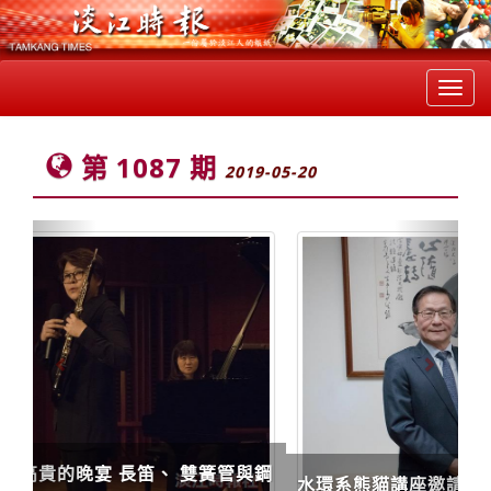
Toggl
navig
第 1087 期
2019-05-20
Previous
Next
水環系熊貓講座邀請到新加坡國立大學副校長(研