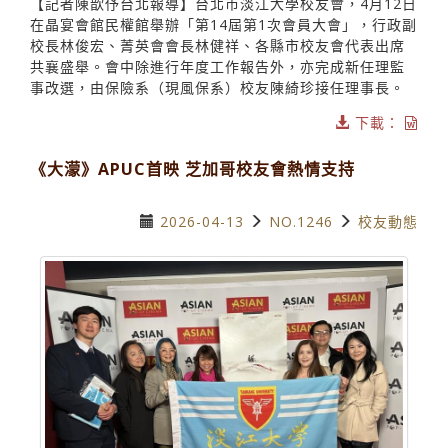
【記者陳歆伃台北報導】台北市淡江大學校友會，4月12日
在晶宴會館民權館舉辦「第14屆第1次會員大會」，行政副
校長林俊宏、菁英會會長林健祥、各縣市校友會代表出席
共襄盛舉。會中除進行年度工作報告外，亦完成新任理監
事改選，由保險系（現風保系）校友陳綺珍接任理事長。
下載：
《大濛》APUC首映 芝加哥校友會熱情支持
2026-04-13
NO.1246
校友動態