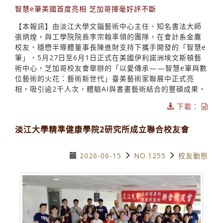
智慧e筆美國首度亮相 芝加哥揮毫好評不斷
【本報訊】由淡江大學文錙藝術中心主任、知名書法大師
張炳煌，與工學院院長李宗翰率領的團隊，在會計系金鷹
校友、穩懋半導體董事長陳進財支持下攜手開發的「智慧e
筆」，5月27日至6月1日正式在美國伊利諾洲埃文斯頓藝
術中心，芝加哥校友會舉辦的「以愛傳承——智慧e筆與數
位藝術的火花：藝術新世代」臺美藝術家聯展中正式亮
相，吸引逾2千人次，體驗AI與書畫藝術結合的豐碩成果。
下載：
淡江大學精準健康學院2研究所成立聯合校友會
2026-06-15
NO.1255
校友動態