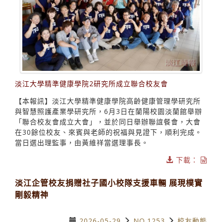
淡江大學精準健康學院2研究所成立聯合校友會
【本報訊】淡江大學精準健康學院高齡健康管理學研究所
與智慧照護產業學研究所，6月3日在蘭陽校園淡蘭館舉辦
「聯合校友會成立大會」，並於同日舉辦聯誼餐會，大會
在30餘位校友、來賓與老師的祝福與見證下，順利完成。
當日選出理監事，由黃維祥當選理事長。
下載：
淡江企管校友捐贈社子國小校隊支援車輛 展現樸實
剛毅精神
2026-05-29
NO.1253
校友動態