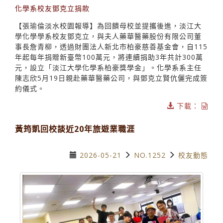
化學系校友鄧克立捐款
【張瑜倫淡水校園報導】為回饋母校並提攜後進，淡江大
學化學學系校友鄧克立，與夫人藥華醫藥股份有限公司董
事長詹青柳，透過財團法人新北市柏豪慈善基金會，自115
年起每年捐贈新臺幣100萬元，將連續捐助3年共計300萬
元，設立「淡江大學化學系柏豪獎學金」。化學系系主任
陳志欣5月19日親赴藥華醫藥公司，與鄧克立賢伉儷完成簽
約儀式。
下載：
黃筠凱回校談近20年旅遊業職涯
2026-05-21
NO.1252
校友動態