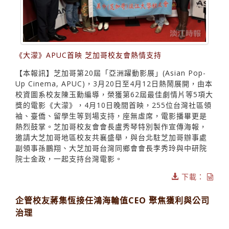
《大濛》APUC首映 芝加哥校友會熱情支持
【本報訊】芝加哥第20屆「亞洲躍動影展」(Asian Pop-
Up Cinema, APUC)，3月20日至4月12日熱鬧展開，由本
校資圖系校友陳玉勳編導，榮獲第62屆最佳劇情片等5項大
獎的電影《大濛》，4月10日晚間首映，255位台灣社區領
袖、臺僑、留學生等到場支持，座無虛席，電影播畢更是
熱烈鼓掌。芝加哥校友會會長盧秀琴特別製作宣傳海報，
邀請大芝加哥地區校友共襄盛舉，與台北駐芝加哥辦事處
副領事孫鵬翔、大芝加哥台灣同鄉會會長李秀玲與中研院
院士金政，一起支持台灣電影。
下載：
企管校友蔣集恆接任鴻海輪值CEO 聚焦獲利與公司
治理