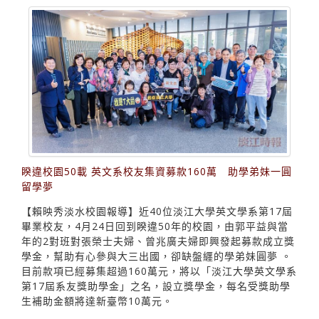
睽違校園50載 英文系校友集資募款160萬 助學弟妹一圓
留學夢
【賴映秀淡水校園報導】近40位淡江大學英文學系第17屆
畢業校友，4月24日回到睽違50年的校園，由郭平益與當
年的2對班對張榮士夫婦、曾兆廣夫婦即興發起募款成立獎
學金，幫助有心參與大三出國，卻缺盤纒的學弟妹圓夢 。
目前款項已經募集超過160萬元，將以「淡江大學英文學系
第17屆系友獎助學金」之名，設立獎學金，每名受獎助學
生補助金額將達新臺幣10萬元。