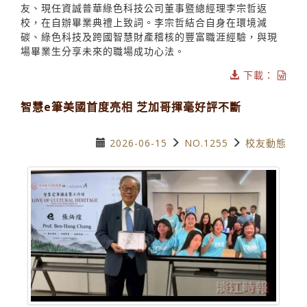
友、現任資誠普華綠色科技公司董事暨總經理李宗哲返
校，在自辦畢業典禮上致詞。李宗哲結合自身在環境減
碳、綠色科技及跨國智慧財產稽核的豐富職涯經驗，與現
場畢業生分享未來的職場成功心法。
下載：
智慧e筆美國首度亮相 芝加哥揮毫好評不斷
2026-06-15
NO.1255
校友動態