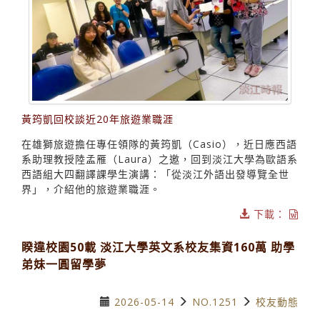
黃筠凱回校談近20年旅遊業職涯
在雄獅旅遊擔任專任領隊的黃筠凱（Casio），近日應西語
系助理教授陸孟雁（Laura）之邀，回到淡江大學為歐語系
西語組大四翻譯課學生演講：「從淡江外語出發導覽全世
界」，介紹他的旅遊業職涯。
下載：
睽違校園50載 淡江大學英文系校友集資160萬 助學
弟妹一圓留學夢
2026-05-14
NO.1251
校友動態