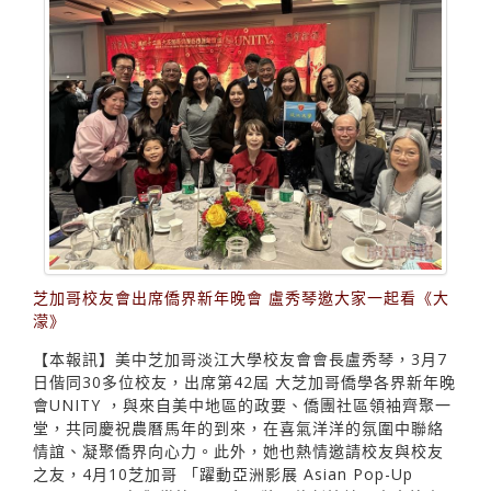
芝加哥校友會出席僑界新年晚會 盧秀琴邀大家一起看《大
濛》
【本報訊】美中芝加哥淡江大學校友會會長盧秀琴，3月7
日偕同30多位校友，出席第42屆 大芝加哥僑學各界新年晚
會UNITY ，與來自美中地區的政要、僑團社區領袖齊聚一
堂，共同慶祝農曆馬年的到來，在喜氣洋洋的氛圍中聯絡
情誼、凝聚僑界向心力。此外，她也熱情邀請校友與校友
之友，4月10芝加哥 「躍動亞洲影展 Asian Pop-Up