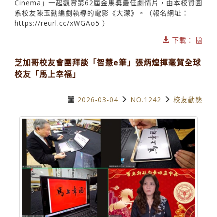
Cinema」一起觀賞第62屆金馬獎最佳劇情片，由本校資圖
系校友陳玉勳編劇執導的電影《大濛》。（報名網址：
https://reurl.cc/xWGAo5 ）
下載：
芝加哥校友會團拜談「智慧e筆」張炳煌揮毫賀全球
校友「馬上幸福」
2026-03-04
NO.1242
校友動態