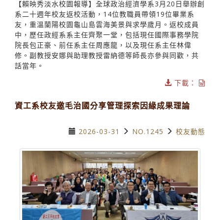
【賴映秀淡水校園報導】全球政治經濟學系3月20日舉辦創
系二十週年校友返校活動，14位教職員帶領19位畢業系
友，重溫蘭陽校園龜山島雲海美景與求學歲月。返校成員
中，歷任政經系系主任齊聚一堂，包括現任國際事務學院
院長包正豪、前任系主任周應龍，以及現任系主任林偉
修。副教授安娜與助理教授雷納德等師長亦參與同歡，共
話當年。
下載：
資工系校友邀毛治國分享管理探索因緣成果理論
2026-03-31
NO.1245
校友動態