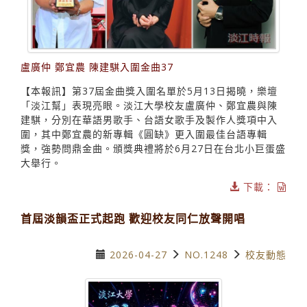
盧廣仲 鄭宜農 陳建騏入圍金曲37
【本報訊】第37屆金曲獎入圍名單於5月13日揭曉，樂壇
「淡江幫」表現亮眼。淡江大學校友盧廣仲、鄭宜農與陳
建騏，分別在華語男歌手、台語女歌手及製作人獎項中入
圍，其中鄭宜農的新專輯《圓缺》更入圍最佳台語專輯
獎，強勢問鼎金曲。頒獎典禮將於6月27日在台北小巨蛋盛
大舉行。
下載：
首屆淡韻盃正式起跑 歡迎校友同仁放聲開唱
2026-04-27
NO.1248
校友動態