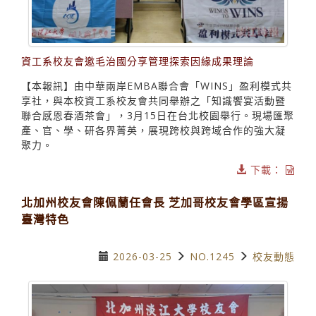
資工系校友會邀毛治國分享管理探索因緣成果理論
【本報訊】由中華兩岸EMBA聯合會「WINS」盈利模式共
享社，與本校資工系校友會共同舉辦之「知識饗宴活動暨
聯合感恩春酒茶會」，3月15日在台北校園舉行。現場匯聚
產、官、學、研各界菁英，展現跨校與跨域合作的強大凝
聚力。
下載：
北加州校友會陳佩蘭任會長 芝加哥校友會學區宣揚
臺灣特色
2026-03-25
NO.1245
校友動態