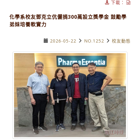
下載：
化學系校友鄧克立伉儷捐300萬設立獎學金 鼓勵學
弟妹培養軟實力
2026-05-22
NO.1252
校友動態