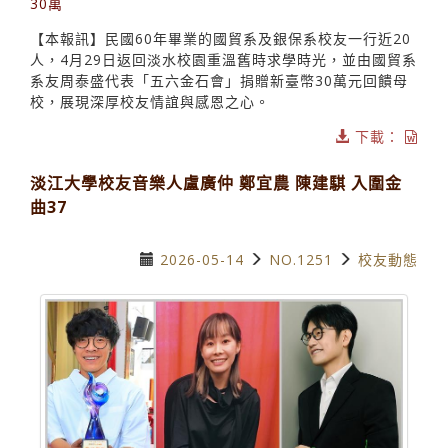
30萬
【本報訊】民國60年畢業的國貿系及銀保系校友一行近20
人，4月29日返回淡水校園重溫舊時求學時光，並由國貿系
系友周泰盛代表「五六金石會」捐贈新臺幣30萬元回饋母
校，展現深厚校友情誼與感恩之心。
下載：
淡江大學校友音樂人盧廣仲 鄭宜農 陳建騏 入圍金
曲37
2026-05-14
NO.1251
校友動態