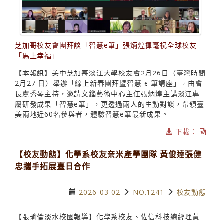
芝加哥校友會團拜談「智慧e筆」張炳煌揮毫祝全球校友
「馬上幸福」
【本報訊】美中芝加哥淡江大學校友會2月26日（臺灣時間
2月27 日）舉辦「線上新春團拜暨智慧 e 筆講座」，由會
長盧秀琴主持，邀請文錙藝術中心主任張炳煌主講淡江專
屬研發成果「智慧e筆」，更透過兩人的生動對談，帶領臺
美兩地近60名參與者，體驗智慧e筆最新成果。
下載：
【校友動態】化學系校友奈米產學團隊 黃俊達張健
忠攜手拓展臺日合作
2026-03-02
NO.1241
校友動態
【張瑜倫淡水校園報導】化學系校友、佐信科技總經理黃