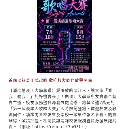
首屆淡韻盃正式起跑 歡迎校友同仁放聲開唱
【潘劭愷淡江大學報導】愛唱歌的淡江人，讓大家「看
我！聽我！」的好機會來了！由淡江大學系所友會聯合總
會主辦、校友服務暨資源發展處協辦，總獎金逾7萬元的
「第一屆淡韻盃歌唱大賽」即將熱鬧登場，歡迎校友及教
職同仁，踴躍向各校友會及學校一級單位報名參賽，機會
難得，敬請把握。相關資訊請詳校友服務暨資源發展處網
頁。（網址：https://reurl.cc/GaG3Lx ）