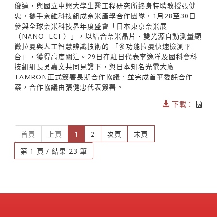
俊達，與國立中興大學生醫工程研究所終身特聘教授張健
忠，攜手奈維科技組成奈米產學合作團隊，1月28至30日
參與全球奈米科技界年度盛會「日本東京奈米展
（NANOTECH）」，以結合奈米晶片、雙光源自動測量顯
微拉曼與人工智慧辨識技術的 「多功能拉曼快速檢測平
台」，獲得高度關注。29日在駐日代表李逸洋及國科會科
技組組長吳嘉文共同見證下，與日本知名光電大廠
TAMRON正式簽署長期合作協議，並完成首筆委託合作
案，合作協議由張健忠代表簽署。
下載：
(current)
首頁
上頁
1
2
次頁
末頁
第 1 頁 / 結果 23 筆