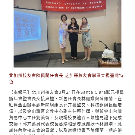
北加州校友會陳佩蘭任會長 芝加哥校友會學區宣揚臺灣特
色
【本報訊】北加州校友會3月21日在Santa Clara狀元樓舉
辦年會暨會長交接典禮，新舊任會長林鳳嬌與陳佩蘭，在
駐舊金山辦事處新聞組組長郭卉蓁監交、科技組組長顏宏
偉，以及金山灣區文教中心副主任蔡佳樺，與舊金山台灣
貿易中心主任劉美智，及現場校友逾百人觀禮見證下完成
交接。郭卉蓁另代表校長葛煥昭頒發感謝狀予林鳳嬌，感
謝任內對校友會的貢獻；以及當選證書予陳佩蘭，期許帶