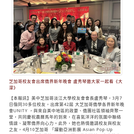
芝加哥校友會出席僑界新年晚會 盧秀琴邀大家一起看《大
濛》
【本報訊】美中芝加哥淡江大學校友會會長盧秀琴，3月7
日偕同30多位校友，出席第42屆 大芝加哥僑學各界新年晚
會UNITY ，與來自美中地區的政要、僑團社區領袖齊聚一
堂，共同慶祝農曆馬年的到來，在喜氣洋洋的氛圍中聯絡
情誼、凝聚僑界向心力。此外，她也熱情邀請校友與校友
之友，4月10芝加哥 「躍動亞洲影展 Asian Pop-Up