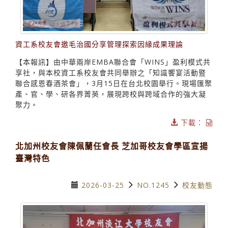
資工系校友會邀毛治國分享管理探索因緣成果理論
【本報訊】由中華兩岸EMBA聯合會「WINS」盈利模式共
享社，與本校資工系校友會共同舉辦之「知識饗宴活動暨
聯合感恩春酒茶會」，3月15日在台北校園舉行。現場匯聚
產、官、學、研各界菁英，展現跨校與跨域合作的強大凝
聚力。
下載：
北加州校友會陳佩蘭任會長 芝加哥校友會學區宣揚
臺灣特色
2026-03-25
NO.1245
校友動態