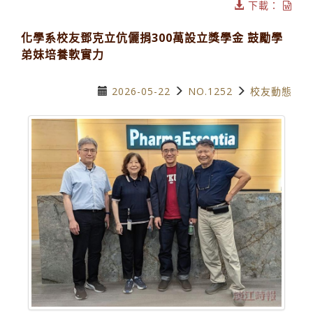
下載：
化學系校友鄧克立伉儷捐300萬設立獎學金 鼓勵學
弟妹培養軟實力
2026-05-22
NO.1252
校友動態