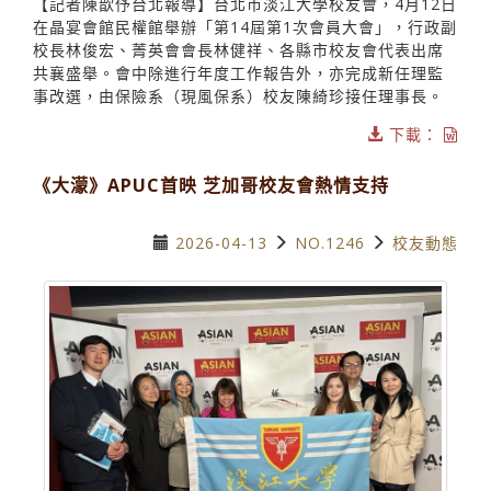
【記者陳歆伃台北報導】台北市淡江大學校友會，4月12日
在晶宴會館民權館舉辦「第14屆第1次會員大會」，行政副
校長林俊宏、菁英會會長林健祥、各縣市校友會代表出席
共襄盛舉。會中除進行年度工作報告外，亦完成新任理監
事改選，由保險系（現風保系）校友陳綺珍接任理事長。
下載：
《大濛》APUC首映 芝加哥校友會熱情支持
2026-04-13
NO.1246
校友動態