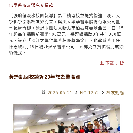
化學系校友鄧克立捐款
【張瑜倫淡水校園報導】為回饋母校並提攜後進，淡江大
學化學學系校友鄧克立，與夫人藥華醫藥股份有限公司董
事長詹青柳，透過財團法人新北市柏豪慈善基金會，自115
年起每年捐贈新臺幣100萬元，將連續捐助3年共計300萬
元，設立「淡江大學化學系柏豪獎學金」。化學系系主任
陳志欣5月19日親赴藥華醫藥公司，與鄧克立賢伉儷完成簽
約儀式。
下載：
黃筠凱回校談近20年旅遊業職涯
2026-05-21
NO.1252
校友動態