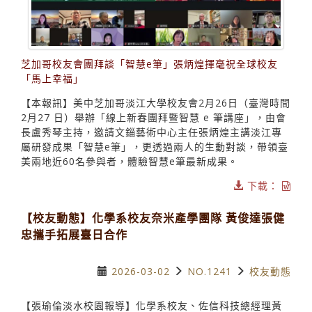
芝加哥校友會團拜談「智慧e筆」張炳煌揮毫祝全球校友
「馬上幸福」
【本報訊】美中芝加哥淡江大學校友會2月26日（臺灣時間
2月27 日）舉辦「線上新春團拜暨智慧 e 筆講座」，由會
長盧秀琴主持，邀請文錙藝術中心主任張炳煌主講淡江專
屬研發成果「智慧e筆」，更透過兩人的生動對談，帶領臺
美兩地近60名參與者，體驗智慧e筆最新成果。
下載：
【校友動態】化學系校友奈米產學團隊 黃俊達張健
忠攜手拓展臺日合作
2026-03-02
NO.1241
校友動態
【張瑜倫淡水校園報導】化學系校友、佐信科技總經理黃