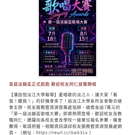
首屆淡韻盃正式起跑 歡迎校友同仁放聲開唱
【潘劭愷淡江大學報導】愛唱歌的淡江人，讓大家「看
我！聽我！」的好機會來了！由淡江大學系所友會聯合總
會主辦、校友服務暨資源發展處協辦，總獎金逾7萬元的
「第一屆淡韻盃歌唱大賽」即將熱鬧登場，歡迎校友及教
職同仁，踴躍向各校友會及學校一級單位報名參賽，機會
難得，敬請把握。相關資訊請詳校友服務暨資源發展處網
頁。（網址：https://reurl.cc/GaG3Lx ）