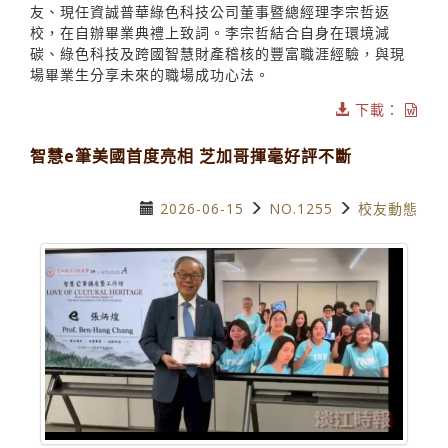
友、現任資誠普華綠色科技公司董事暨總經理李宗哲返
校，在自辦畢業典禮上致詞。李宗哲結合自身在環境減
碳、綠色科技及跨國智慧財產稽核的豐富職涯經驗，與現
場畢業生分享未來的職場成功心法。
下載：
智慧e筆美國首度亮相 芝加哥揮毫好評不斷
2026-06-15
NO.1255
校友動態