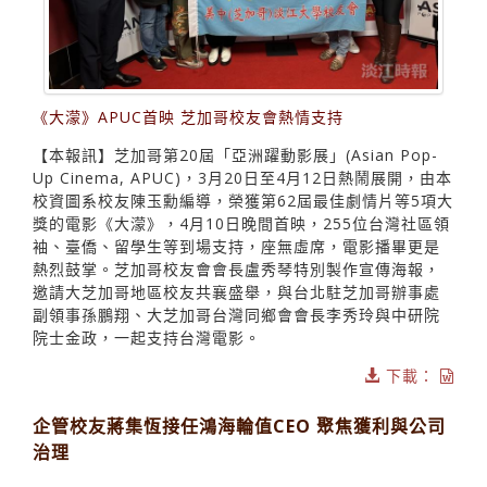
《大濛》APUC首映 芝加哥校友會熱情支持
【本報訊】芝加哥第20屆「亞洲躍動影展」(Asian Pop-
Up Cinema, APUC)，3月20日至4月12日熱鬧展開，由本
校資圖系校友陳玉勳編導，榮獲第62屆最佳劇情片等5項大
獎的電影《大濛》，4月10日晚間首映，255位台灣社區領
袖、臺僑、留學生等到場支持，座無虛席，電影播畢更是
熱烈鼓掌。芝加哥校友會會長盧秀琴特別製作宣傳海報，
邀請大芝加哥地區校友共襄盛舉，與台北駐芝加哥辦事處
副領事孫鵬翔、大芝加哥台灣同鄉會會長李秀玲與中研院
院士金政，一起支持台灣電影。
下載：
企管校友蔣集恆接任鴻海輪值CEO 聚焦獲利與公司
治理