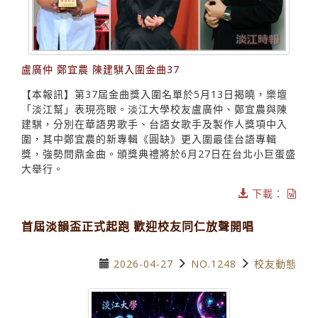
盧廣仲 鄭宜農 陳建騏入圍金曲37
【本報訊】第37屆金曲獎入圍名單於5月13日揭曉，樂壇
「淡江幫」表現亮眼。淡江大學校友盧廣仲、鄭宜農與陳
建騏，分別在華語男歌手、台語女歌手及製作人獎項中入
圍，其中鄭宜農的新專輯《圓缺》更入圍最佳台語專輯
獎，強勢問鼎金曲。頒獎典禮將於6月27日在台北小巨蛋盛
大舉行。
下載：
首屆淡韻盃正式起跑 歡迎校友同仁放聲開唱
2026-04-27
NO.1248
校友動態