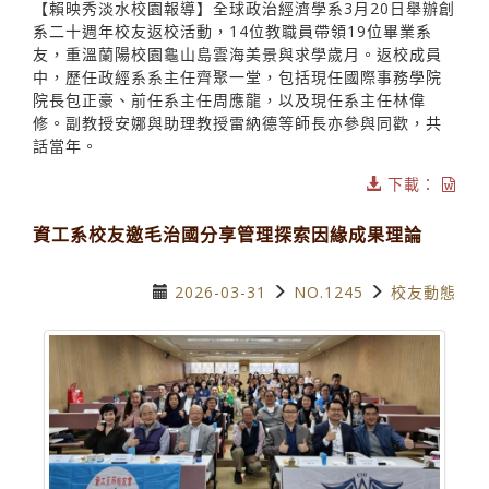
【賴映秀淡水校園報導】全球政治經濟學系3月20日舉辦創
系二十週年校友返校活動，14位教職員帶領19位畢業系
友，重溫蘭陽校園龜山島雲海美景與求學歲月。返校成員
中，歷任政經系系主任齊聚一堂，包括現任國際事務學院
院長包正豪、前任系主任周應龍，以及現任系主任林偉
修。副教授安娜與助理教授雷納德等師長亦參與同歡，共
話當年。
下載：
資工系校友邀毛治國分享管理探索因緣成果理論
2026-03-31
NO.1245
校友動態