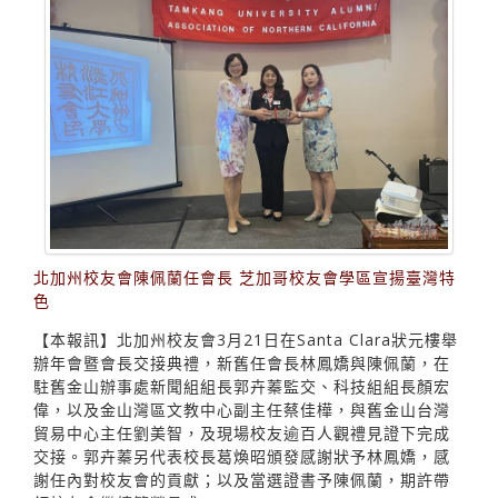
北加州校友會陳佩蘭任會長 芝加哥校友會學區宣揚臺灣特
色
【本報訊】北加州校友會3月21日在Santa Clara狀元樓舉
辦年會暨會長交接典禮，新舊任會長林鳳嬌與陳佩蘭，在
駐舊金山辦事處新聞組組長郭卉蓁監交、科技組組長顏宏
偉，以及金山灣區文教中心副主任蔡佳樺，與舊金山台灣
貿易中心主任劉美智，及現場校友逾百人觀禮見證下完成
交接。郭卉蓁另代表校長葛煥昭頒發感謝狀予林鳳嬌，感
謝任內對校友會的貢獻；以及當選證書予陳佩蘭，期許帶