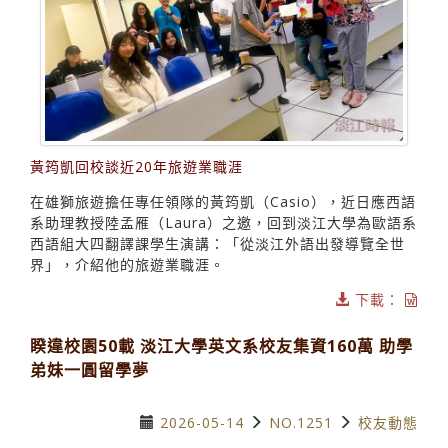
黃筠凱回校談近20年旅遊業職涯
在雄獅旅遊擔任專任領隊的黃筠凱（Casio），近日應西語
系助理教授陸孟雁（Laura）之邀，回到淡江大學為歐語系
西語組大四翻譯課學生演講：「從淡江外語出發導覽全世
界」，介紹他的旅遊業職涯。
下載：
睽違校園50載 淡江大學英文系校友集資160萬 助學
弟妹一圓留學夢
2026-05-14
NO.1251
校友動態