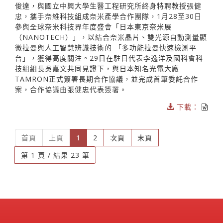
俊達，與國立中興大學生醫工程研究所終身特聘教授張健
忠，攜手奈維科技組成奈米產學合作團隊，1月28至30日
參與全球奈米科技界年度盛會「日本東京奈米展
（NANOTECH）」，以結合奈米晶片、雙光源自動測量顯
微拉曼與人工智慧辨識技術的 「多功能拉曼快速檢測平
台」，獲得高度關注。29日在駐日代表李逸洋及國科會科
技組組長吳嘉文共同見證下，與日本知名光電大廠
TAMRON正式簽署長期合作協議，並完成首筆委託合作
案，合作協議由張健忠代表簽署。
下載：
(current)
首頁
上頁
1
2
次頁
末頁
第 1 頁 / 結果 23 筆