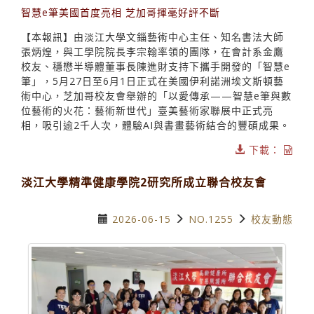
智慧e筆美國首度亮相 芝加哥揮毫好評不斷
【本報訊】由淡江大學文錙藝術中心主任、知名書法大師
張炳煌，與工學院院長李宗翰率領的團隊，在會計系金鷹
校友、穩懋半導體董事長陳進財支持下攜手開發的「智慧e
筆」，5月27日至6月1日正式在美國伊利諾洲埃文斯頓藝
術中心，芝加哥校友會舉辦的「以愛傳承——智慧e筆與數
位藝術的火花：藝術新世代」臺美藝術家聯展中正式亮
相，吸引逾2千人次，體驗AI與書畫藝術結合的豐碩成果。
下載：
淡江大學精準健康學院2研究所成立聯合校友會
2026-06-15
NO.1255
校友動態