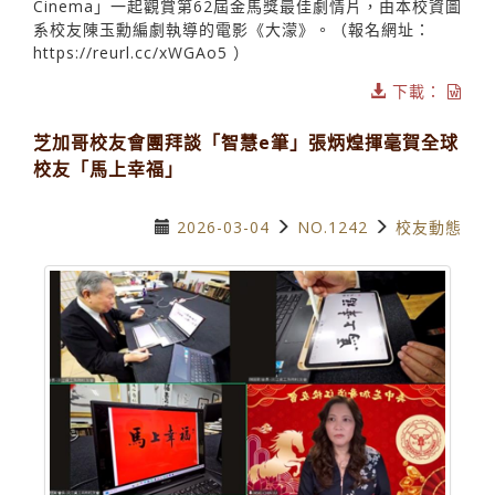
Cinema」一起觀賞第62屆金馬獎最佳劇情片，由本校資圖
系校友陳玉勳編劇執導的電影《大濛》。（報名網址：
https://reurl.cc/xWGAo5 ）
下載：
芝加哥校友會團拜談「智慧e筆」張炳煌揮毫賀全球
校友「馬上幸福」
2026-03-04
NO.1242
校友動態