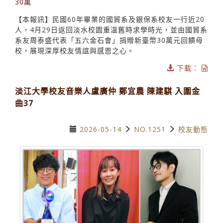
30萬
【本報訊】民國60年畢業的國貿系及銀保系校友一行近20
人，4月29日返回淡水校園重溫舊時求學時光，並由國貿系
系友周泰盛代表「五六金石會」捐贈新臺幣30萬元回饋母
校，展現深厚校友情誼與感恩之心。
下載：
淡江大學校友音樂人盧廣仲 鄭宜農 陳建騏 入圍金
曲37
2026-05-14
NO.1251
校友動態