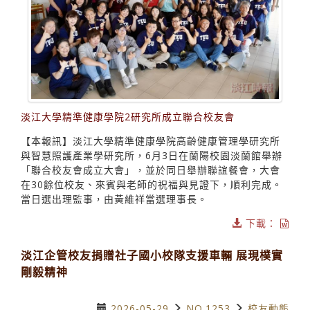
淡江大學精準健康學院2研究所成立聯合校友會
【本報訊】淡江大學精準健康學院高齡健康管理學研究所
與智慧照護產業學研究所，6月3日在蘭陽校園淡蘭館舉辦
「聯合校友會成立大會」，並於同日舉辦聯誼餐會，大會
在30餘位校友、來賓與老師的祝福與見證下，順利完成。
當日選出理監事，由黃維祥當選理事長。
下載：
淡江企管校友捐贈社子國小校隊支援車輛 展現樸實
剛毅精神
2026-05-29
NO.1253
校友動態