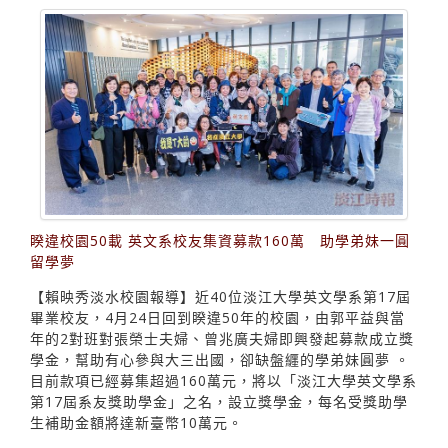
睽違校園50載 英文系校友集資募款160萬 助學弟妹一圓
留學夢
【賴映秀淡水校園報導】近40位淡江大學英文學系第17屆
畢業校友，4月24日回到睽違50年的校園，由郭平益與當
年的2對班對張榮士夫婦、曾兆廣夫婦即興發起募款成立獎
學金，幫助有心參與大三出國，卻缺盤纒的學弟妹圓夢 。
目前款項已經募集超過160萬元，將以「淡江大學英文學系
第17屆系友獎助學金」之名，設立獎學金，每名受獎助學
生補助金額將達新臺幣10萬元。