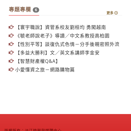
專題專欄
6
更多
【寰宇職說】資管系校友劉桓均 勇闖越南
《毓老師說老子》導讀／中文系教授高柏園
【性別平等】談復仇式色情－分手後親密照外流
【多益大勝利】文／英文系講師李金安
【智慧財產權Q&A】
小愛懂資之旅－網路購物篇
版權所有：淡江時報與媒體中心