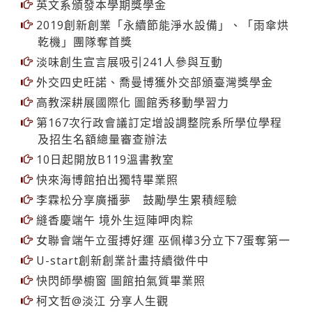
英文系頒發本學期獎學金
2019創新創業「永續節能淨水設備」、「雨傘烘
乾機」團隊奪首獎
淡味創生宣言展吸引241人參與互動
外交四史旺諾、喬曼博獲外交部頒臺灣獎學金
高教深耕展國際化 圖館秀移動學習力
第167次行政會議訂定增設調整院系所學位學程
及招生名額總量審查辦法
10日起開放B119溫書教室
快來海博館拍出獨特畢業照
李霖松分享廣播夢 鼓勵學生累積經驗
縫香慶端午 境外生逗陣呷肉粽
女聯會端午立蛋搏好運 巫佩樺3分立下7蛋奪第一
U-start創新創業計畫持續徵件中
快閃師學櫥窗 圖館拍氣質畢業照
柯文哲@淡江 分享人生觀