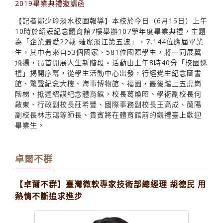
2019畢業典禮邀請函
【記者鄭少玲淡水校園報導】本校於今日（6月15日）上午
10時於紹謨紀念體育館7樓舉辦107學年度畢業典禮，主題
為「企業最愛22載 璀璨淡江第五波」，7,144位應屆畢業
生，其中有來自53個國家、581位國際學生，將一同展翼
飛揚，昂首開展人生新階段。活動由上午8時40分「校園巡
禮」揭開序幕，從學生活動中心出發，行經覺生紀念圖書
館、驚聲紀念大樓、海事博物館、福園，最後踏上五虎崗
階梯，抵達紹謨紀念體育館，校長葛煥昭、學術副校長何
啟東、行政副校長莊希豐、國際事務副校長王高成、蘭陽
副校長林志鴻等師長、貴賓將在體育館前的觀禮臺上歡迎
畢業生。
卓爾不群
【卓爾不群】臺灣微軟專家技術部總經理 胡德民 用
熱情不斷追求進步