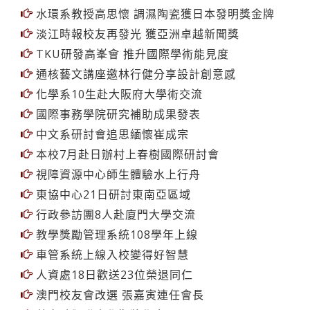
水環系教授高思懷 調濕陶瓷獲日本發明獎金牌
淡江時報校友再發光 獲亞洲卓越新聞獎
TKU研發高峯會 推升國際學術能見度
通核藝文講座邀林行健分享設計創意感
化學系10生赴大阪府大學術交流
國際事務學院研究補助成果發表
中文系研討會追思緬懷崔成宗
本校7月赴日辦村上春樹國際研討會
視障資源中心師生體驗水上行舟
東協中心21日研討東南亞區域
行政參訪團8人赴廈門大學交流
教學獎勵管理系統108學年上線
車管系統上線入校變得好智慧
人資處18日歡送23位榮退同仁
澳門校友會改選 張嘉寅連任會長