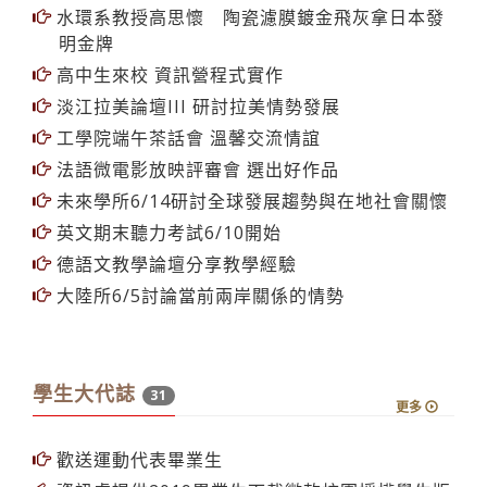
水環系教授高思懷 陶瓷濾膜鍍金飛灰拿日本發
明金牌
高中生來校 資訊營程式實作
淡江拉美論壇III 研討拉美情勢發展
工學院端午茶話會 溫馨交流情誼
法語微電影放映評審會 選出好作品
未來學所6/14研討全球發展趨勢與在地社會關懷
英文期末聽力考試6/10開始
德語文教學論壇分享教學經驗
大陸所6/5討論當前兩岸關係的情勢
學生大代誌
31
更多
歡送運動代表畢業生