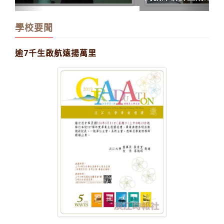
學校要聞
逾7千生啟航遠揚萬里