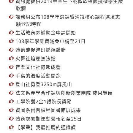
資訊處提供2019畢業生下載微軟校園授權學生版
軟體
課務組公布108學年選課暨通識核心課程選填志
願登記時程
生活教育券補助金申請開始
108學年學雜費減免申請至21日
體適能促進班燃燒體脂
火舞社焰麗無法擋
音樂文化社憶起成發
手寫的溫度活動開跑
登山社勇登3250m屏風山
法文系產學合作課與創新創業團隊 成果豐碩
工學院獲2金1銀院長獎勵
資圖系實習課程圖書館展成果
體育處暑期運動營報名至25日
【學聲】我最推薦的通識課