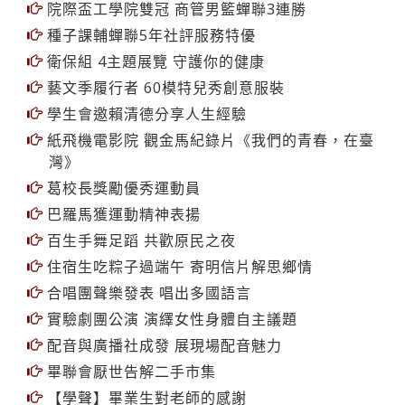
院際盃工學院雙冠 商管男籃蟬聯3連勝
種子課輔蟬聯5年社評服務特優
衛保組 4主題展覽 守護你的健康
藝文季履行者 60模特兒秀創意服裝
學生會邀賴清德分享人生經驗
紙飛機電影院 觀金馬紀錄片《我們的青春，在臺
灣》
葛校長獎勵優秀運動員
巴羅馬獲運動精神表揚
百生手舞足蹈 共歡原民之夜
住宿生吃粽子過端午 寄明信片解思鄉情
合唱團聲樂發表 唱出多國語言
實驗劇團公演 演繹女性身體自主議題
配音與廣播社成發 展現場配音魅力
畢聯會厭世告解二手市集
【學聲】畢業生對老師的感謝