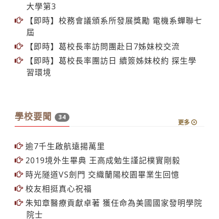
大學第3
【即時】校務會議頒系所發展獎勵 電機系蟬聯七
屆
【即時】葛校長率訪問團赴日7姊妹校交流
【即時】葛校長率團訪日 續簽姊妹校約 探生學
習環境
學校要聞
34
更多
逾7千生啟航遠揚萬里
2019境外生畢典 王高成勉生謹記樸實剛毅
時光隧道VS劍門 交織蘭陽校園畢業生回憶
校友相挺真心祝福
朱知章醫療貢獻卓著 獲任命為美國國家發明學院
院士