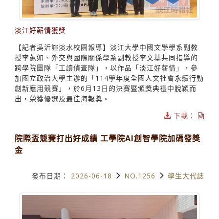
淡江好薪情獲獎
【記者吳沂諠淡水校園報導】淡江大學中國文學學系副教
授李蕙如、外交與國際關係學系副教授李文基共同指導的
跨學院團隊「工讀偵查隊」，以作品「淡江好薪情」，參
加國立政治大學主辦的「114學年度全國人文社會永續行動
創新應用競賽」，於6月13日的決賽暨頒獎典禮中脫穎而
出，榮獲優選及最佳海報獎。
下載：
院際盃競賽打出好成績 工學院AI創智學院加碼發獎
金
發布日期：
2026-06-18
NO.1256
學生大代誌