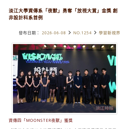
淡江大學資傳系「夜獸」勇奪「放視大賞」金獎 創
非設計科系首例
發布日期：
2026-06-08
NO.1254
學習新視界
資傳四「MOONSTER夜獸」獲獎