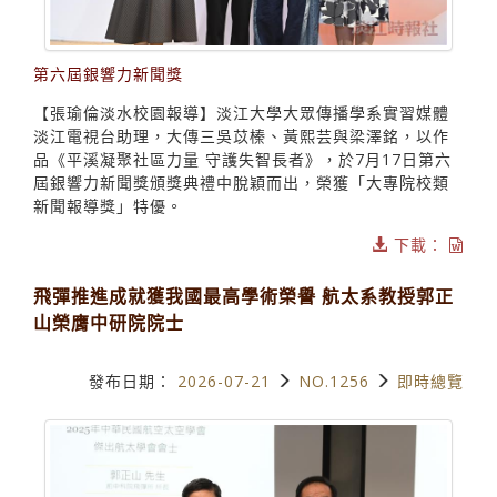
第六屆銀響力新聞獎
【張瑜倫淡水校園報導】淡江大學大眾傳播學系實習媒體
淡江電視台助理，大傳三吳苡榛、黃熙芸與梁澤銘，以作
品《平溪凝聚社區力量 守護失智長者》，於7月17日第六
屆銀響力新聞獎頒獎典禮中脫穎而出，榮獲「大專院校類
新聞報導獎」特優。
下載：
飛彈推進成就獲我國最高學術榮譽 航太系教授郭正
山榮膺中研院院士
發布日期：
2026-07-21
NO.1256
即時總覽