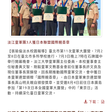
淡江童軍團3人獲日本聯盟國際親善章
【張瑜倫淡水校園報導】臺北市第11次童軍大露營，7月2
至8日在臺北市多所學校進行，7月3日晚上7時在石牌國中
舉行開幕晚會，淡江大學童軍團主任委員，本校董事會主
任秘書黃文智、剛毅童軍文教基金會前任董事長許文良及
現任董事長葉錦發，因長期推動國際童軍交流，會中獲日
本童軍連盟頒贈「國際親善章」，由日本童軍東京連盟理
事長真山明夫親自頒發獎章，並受邀8月4日前往日本廣島
參加「第19次日本全國童軍大露營」中的「東京日」活
動，持續深化臺日童軍交流。
下載：