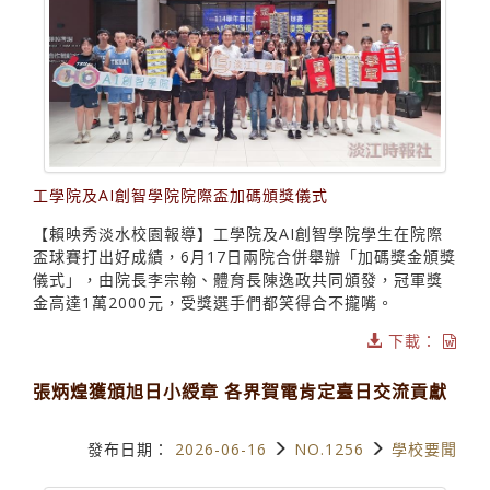
工學院及AI創智學院院際盃加碼頒獎儀式
【賴映秀淡水校園報導】工學院及AI創智學院學生在院際
盃球賽打出好成績，6月17日兩院合併舉辦「加碼獎金頒獎
儀式」，由院長李宗翰、體育長陳逸政共同頒發，冠軍獎
金高達1萬2000元，受獎選手們都笑得合不攏嘴。
下載：
張炳煌獲頒旭日小綬章 各界賀電肯定臺日交流貢獻
發布日期：
2026-06-16
NO.1256
學校要聞