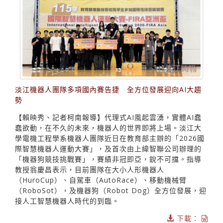
淡江機器人團隊多項國內賽告捷 全方位發展迎向AI大趨
勢
【賴映秀、記者柯南報導】代理式AI風起雲湧，實體AI蠢
蠢欲動，在不久的未來，機器人的世界即將上場。淡江大
學電機工程學系機器人團隊近日在教育部主辦的「2026國
際智慧機器人運動大賽」，及首次由上緯智聯公司辦理的
「機器狗競技挑戰賽」，賽績非冠即亞，銳不可擋。指導
教授翁慶昌表示，目前團隊在大小人形機器人
（HuroCup）、自駕車（AutoRace）、移動機械臂
（RoboSot），及機器狗（Robot Dog）全方位發展，迎
接人工智慧機器人時代的到臨。
下載：