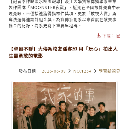
【記者李作皊淡水校園報導】淡江大學資訊傳播學系畢業
製作團隊「MOONSTER夜獸」，近期在全國設計競賽中表
現亮眼，不僅接連獲得指標性獎項，更於「放視大賞」勇
奪決選傳達設計組金獎，為資傳系創系以來首度在該賽事
摘金的紀錄，為系史寫下重要里程碑。
下載：
【卓爾不群】大傳系校友潘客印 用「玩心」拍出人
生最勇敢的電影
發布日期：
2026-06-08
NO.1254
學習新視界