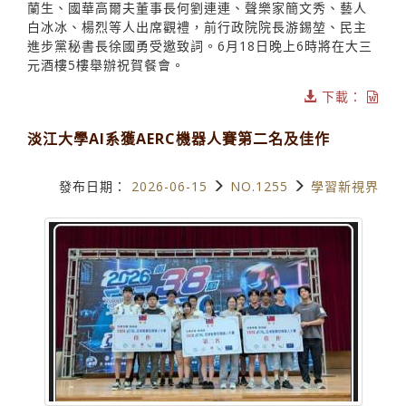
蘭生、國華高爾夫董事長何劉連連、聲樂家簡文秀、藝人
白冰冰、楊烈等人出席觀禮，前行政院院長游錫堃、民主
進步黨秘書長徐國勇受邀致詞。6月18日晚上6時將在大三
元酒樓5樓舉辦祝賀餐會。
下載：
淡江大學AI系獲AERC機器人賽第二名及佳作
發布日期：
2026-06-15
NO.1255
學習新視界