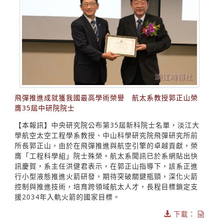
飛彈推進成就獲我國最高學術榮譽 航太系教授郭正山榮
膺35屆中研院院士
【本報訊】中央研究院公布第35屆新科院士名單，淡江大
學航空太空工程學系教授、中山科學研究院飛彈研究所前
所長郭正山，由於在飛彈推進與航空引擎的卓越貢獻，榮
膺「工程科學組」院士殊榮。航太系聞訊已於系網貼出快
訊慶賀，系主任洪健君表示，在郭正山指導下，該系正進
行小型液態推進火箭研發，期待突破關鍵瓶頸，深化火箭
控制與推進技術，培育跨領域航太人才，長程目標鎖定支
援2034年入軌火箭的國家目標。
下載：