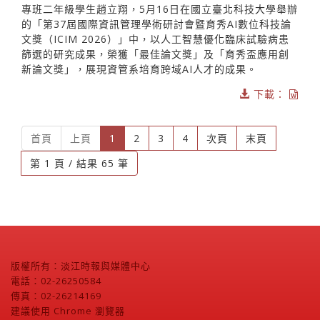
專班二年級學生趙立翔，5月16日在國立臺北科技大學舉辦
的「第37屆國際資訊管理學術研討會暨育秀AI數位科技論
文獎（ICIM 2026）」中，以人工智慧優化臨床試驗病患
篩選的研究成果，榮獲「最佳論文獎」及「育秀盃應用創
新論文獎」，展現資管系培育跨域AI人才的成果。
下載：
(current)
首頁
上頁
1
2
3
4
次頁
末頁
第 1 頁 / 結果 65 筆
版權所有：淡江時報與媒體中心
電話：02-26250584
傳真：02-26214169
建議使用 Chrome 瀏覽器