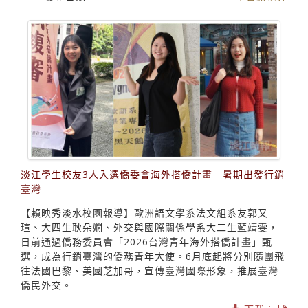
淡江學生校友3人入選僑委會海外搭僑計畫 暑期出發行銷
臺灣
【賴映秀淡水校園報導】歐洲語文學系法文組系友郭又
瑄、大四生耿朵嫺、外交與國際關係學系大二生藍靖雯，
日前通過僑務委員會「2026台灣青年海外搭僑計畫」甄
選，成為行銷臺灣的僑務青年大使。6月底起將分別隨團飛
往法國巴黎、美國芝加哥，宣傳臺灣國際形象，推展臺灣
僑民外交。