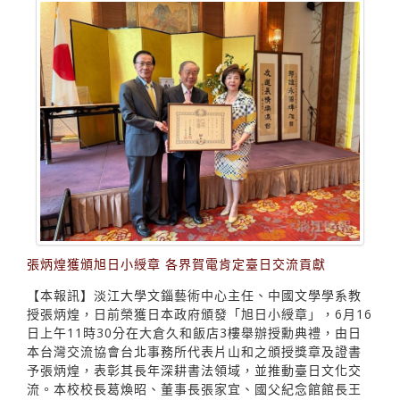
張炳煌獲頒旭日小綬章 各界賀電肯定臺日交流貢獻
【本報訊】淡江大學文錙藝術中心主任、中國文學學系教
授張炳煌，日前榮獲日本政府頒發「旭日小綬章」，6月16
日上午11時30分在大倉久和飯店3樓舉辦授勳典禮，由日
本台灣交流協會台北事務所代表片山和之頒授獎章及證書
予張炳煌，表彰其長年深耕書法領域，並推動臺日文化交
流。本校校長葛煥昭、董事長張家宜、國父紀念館館長王