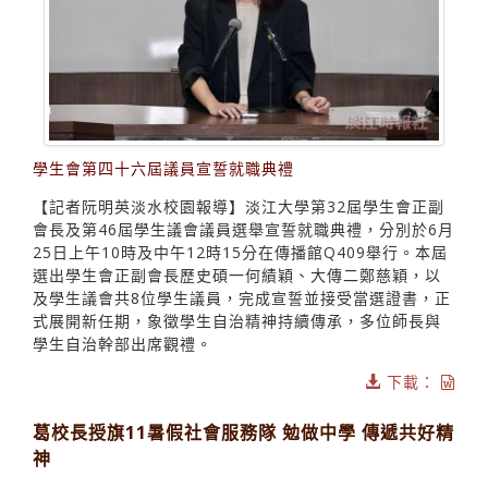
學生會第四十六屆議員宣誓就職典禮
【記者阮明英淡水校園報導】淡江大學第32屆學生會正副
會長及第46屆學生議會議員選舉宣誓就職典禮，分別於6月
25日上午10時及中午12時15分在傳播館Q409舉行。本屆
選出學生會正副會長歷史碩一何績穎、大傳二鄭慈穎，以
及學生議會共8位學生議員，完成宣誓並接受當選證書，正
式展開新任期，象徵學生自治精神持續傳承，多位師長與
學生自治幹部出席觀禮。
下載：
葛校長授旗11暑假社會服務隊 勉做中學 傳遞共好精
神