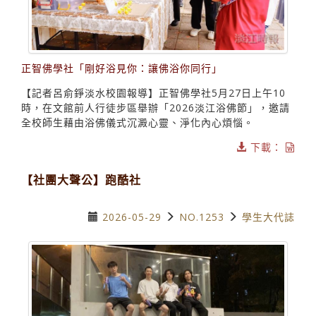
正智佛學社「剛好浴見你：讓佛浴你同行」
【記者呂俞錚淡水校園報導】正智佛學社5月27日上午10
時，在文館前人行徒步區舉辦「2026淡江浴佛節」，邀請
全校師生藉由浴佛儀式沉澱心靈、淨化內心煩惱。
下載：
【社團大聲公】跑酷社
2026-05-29
NO.1253
學生大代誌