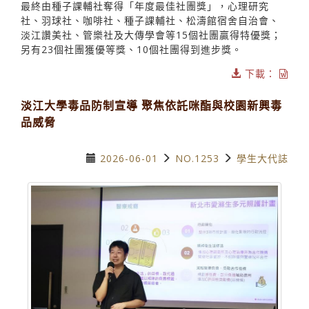
最終由種子課輔社奪得「年度最佳社團獎」，心理研究
社、羽球社、咖啡社、種子課輔社、松濤館宿舍自治會、
淡江讚美社、管樂社及大傳學會等15個社團贏得特優獎；
另有23個社團獲優等獎、10個社團得到進步獎。
下載：
淡江大學毒品防制宣導 聚焦依託咪酯與校園新興毒
品威脅
2026-06-01
NO.1253
學生大代誌