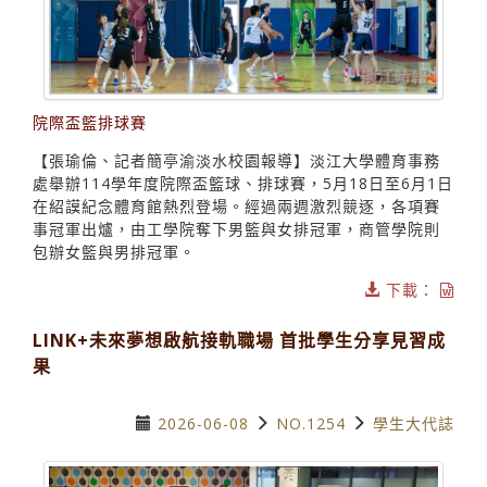
院際盃籃排球賽
【張瑜倫、記者簡亭渝淡水校園報導】淡江大學體育事務
處舉辦114學年度院際盃籃球、排球賽，5月18日至6月1日
在紹謨紀念體育館熱烈登場。經過兩週激烈競逐，各項賽
事冠軍出爐，由工學院奪下男籃與女排冠軍，商管學院則
包辦女籃與男排冠軍。
下載：
LINK+未來夢想啟航接軌職場 首批學生分享見習成
果
2026-06-08
NO.1254
學生大代誌