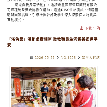
——認識自我探索活動」，邀請宏星國際管理顧問有限公
司課程總監黃宏嶈擔任講師，透過DISC性格測試、情境體
驗與團隊挑戰，引導社團幹部及學生深入探索個人特質與
互動模式。
下載：
「浴佛節」活動虛實相濟 邀教職員生沉澱祈福保平
安
2026-05-29
NO.1253
學生大代誌