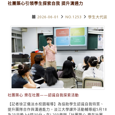
社團築心引領學生探索自我 提升溝通力
2026-06-01
NO.1253
學生大代誌
社團築心 樂在社團——認識自我探索活動
【記者徐芷儀淡水校園報導】為協助學生認識自我特質、
提升團隊合作與溝通能力，淡江大學課外活動輔導組5月18
及25日晚上6時30分，在L205舉辦「社團築心 樂在社團