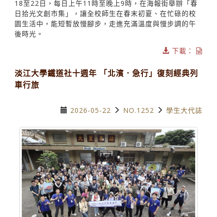
18至22日，每日上午11時至晚上9時，在海報街舉辦「春
日拾光文創市集」，讓全校師生在春末初夏、在忙碌的校
園生活中，能短暫放慢腳步，走進充滿溫度與慢步調的午
後時光。
下載：
淡江大學鐵道社十週年 「北濱．急行」復刻經典列
車行旅
2026-05-22
NO.1252
學生大代誌