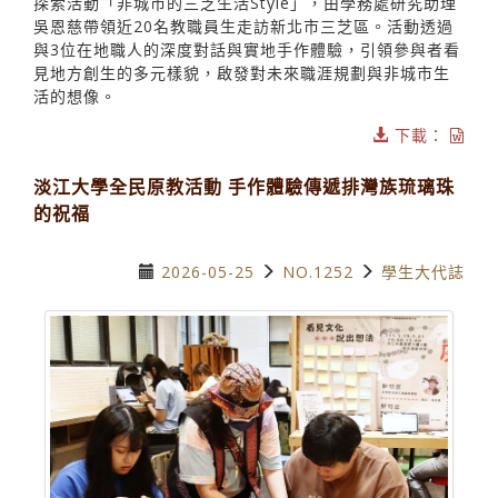
探索活動「非城市的三芝生活Style」，由學務處研究助理
吳恩慈帶領近20名教職員生走訪新北市三芝區。活動透過
與3位在地職人的深度對話與實地手作體驗，引領參與者看
見地方創生的多元樣貌，啟發對未來職涯規劃與非城市生
活的想像。
下載：
淡江大學全民原教活動 手作體驗傳遞排灣族琉璃珠
的祝福
2026-05-25
NO.1252
學生大代誌