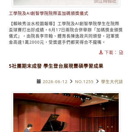
工學院及AI創智學院院際盃加碼頒獎儀式
【賴映秀淡水校園報導】工學院及AI創智學院學生在院際
盃球賽打出好成績，6月17日兩院合併舉辦「加碼獎金頒獎
儀式」，由院長李宗翰、體育長陳逸政共同頒發，冠軍獎
金高達1萬2000元，受獎選手們都笑得合不攏嘴。
下載：
5社團期末成發 學生登台展現豐碩學習成果
2026-06-12
NO.1255
學生大代誌