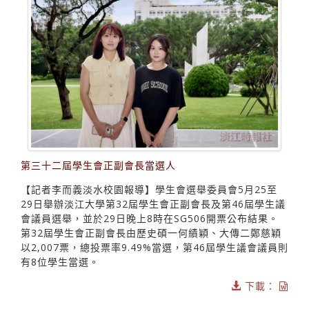
第三十二屆學生會正副會長當選人
【記者李而義淡水校園報導】學生會選舉委員會5月25至
29日舉辦淡江大學第32屆學生會正副會長及第46屆學生議
會議員選舉，並於29日晚上8時在SG506開票公布結果。
第32屆學生會正副會長由歷史碩一何績穎、大傳二鄭慈穎
以2,007票，總投票率9.49%當選，第46屆學生議會議員則
有8位學生當選。
下載：