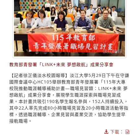
教育部青發署「LINK+未來 夢想啟航」成果分享會
【記者徐芷儀淡水校園報導】淡江大學5月29日下午在守謙
國際會議中心HC105舉辦教育部青年發展署「115年大專
校院推動職涯輔導補助計畫—職場見習類：LINK+未來 夢
想啟航」成果分享會，展現學生職涯探索與職場見習成
果。本計畫共吸引190名學生報名參與，152人持續投入，
其中22人率先完成80小時職場見習及20小時職涯活動等指
標，透過職涯輔導、企業見習與產業交流，協助學生提早
接軌職場。
下載：