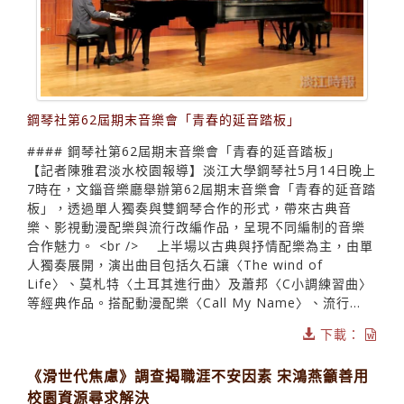
鋼琴社第62屆期末音樂會「青春的延音踏板」
#### 鋼琴社第62屆期末音樂會「青春的延音踏板」
【記者陳雅君淡水校園報導】淡江大學鋼琴社5月14日晚上
7時在，文錙音樂廳舉辦第62屆期末音樂會「青春的延音踏
板」，透過單人獨奏與雙鋼琴合作的形式，帶來古典音
樂、影視動漫配樂與流行改編作品，呈現不同編制的音樂
合作魅力。 <br /> 上半場以古典與抒情配樂為主，由單
人獨奏展開，演出曲目包括久石讓〈The wind of
Life〉、莫札特〈土耳其進行曲〉及蕭邦〈C小調練習曲〉
等經典作品。搭配動漫配樂〈Call My Name〉、流行...
下載：
《滑世代焦慮》調查揭職涯不安因素 宋鴻燕籲善用
校園資源尋求解決