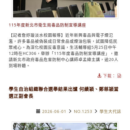
115年度新北市衛生局毒品防制宣導講座
【記者詹妤璇淡水校園報導】近年新興毒品與電子煙氾
濫，許多毒品被偽裝成日常食品或煙油包裝，試圖降低民
眾戒心。為深化校園反毒意識，生活輔導組5月25日中午
12時在HC306，舉辦「115年度毒品防制宣導講座」，邀
請新北市政府毒品危害防制中心講師卓孟緯主講，逾20人
到場聆聽。
下載：
學生自治組織聯合選舉結果出爐 何績穎、鄭慈穎當
選正副會長
2026-06-01
NO.1253
學生大代誌