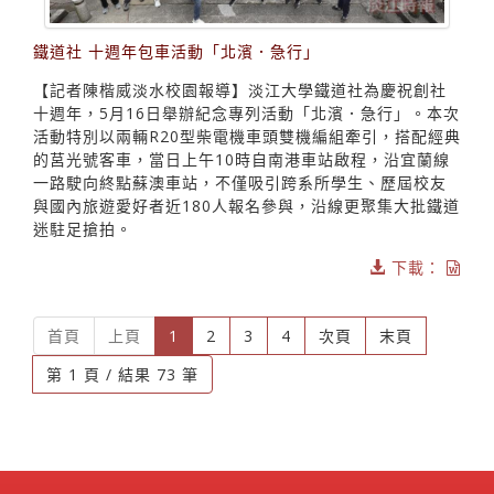
鐵道社 十週年包車活動「北濱．急行」
【記者陳楷威淡水校園報導】淡江大學鐵道社為慶祝創社
十週年，5月16日舉辦紀念專列活動「北濱．急行」。本次
活動特別以兩輛R20型柴電機車頭雙機編組牽引，搭配經典
的莒光號客車，當日上午10時自南港車站啟程，沿宜蘭線
一路駛向終點蘇澳車站，不僅吸引跨系所學生、歷屆校友
與國內旅遊愛好者近180人報名參與，沿線更聚集大批鐵道
迷駐足搶拍。
下載：
(current)
首頁
上頁
1
2
3
4
次頁
末頁
第 1 頁 / 結果 73 筆