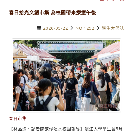
春日拾光文創市集 為校園帶來療癒午後
2026-05-22
NO.1252
學生大代誌
春日市集
【林品瑜、記者陳歆伃淡水校園報導】淡江大學學生會5月