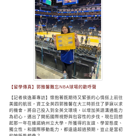
【留學傳真】郭雅馨難忘NBA球場的歡呼聲
【記者侯逸蓁專訪】懷抱著既期待又緊張的心情搭上前往
美國的航班，資工全英四郭雅馨在大三時抓住了夢寐以求
的機會，將自己投入到全英文環境，以增加英語溝通能力
為初心，邁出了開拓國際視野與包容性的步伐。現在回想
起那一年在維諾納州立大學，所獲得的友誼、學習態度、
獨立性，和國際移動能力，都遠遠超過預期，豈止是當初
的她所能想像？