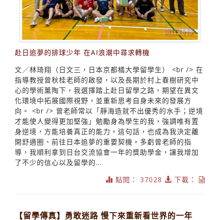
赴日追夢的排球少年 在AI浪潮中尋求轉機
文／林琦翔（日文三，日本京都橘大學留學生） <br /> 在
指導教授曾秋桂老師的啟發，以及長期於村上春樹研究中
心的學術薰陶下，我選擇踏上赴日留學之路，期望在異文
化環境中拓展國際視野，並重新思考自身未來的發展方
向。 <br /> 曾老師常以「靜海造就不出優秀的水手；逆境
才能使人變得更加堅強」勉勵身為學生的我，強調唯有置
身逆境，方能培養真正的能力。這句話，也成為我決定離
開舒適圈、前往日本追夢的重要契機。多虧曾老師的指
導，我順利拿到日台交流協會一年的獎助學金，讓我增加
了不少的信心以及留學的...
點閱： 37028
下載：
【留學傳真】勇敢迷路 慢下來重新看世界的一年