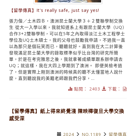
【留學傳真】It's really safe, just say yes!
張力偕／土木四Ｂ，澳洲昆士蘭大學３＋２雙聯學制交換
生 從大一入學以來，我就知道系上有跟昆士蘭大學（UQ）
合作3+2雙聯學制，可以在5年之內取得淡江土木工程學士
學位及UQ土木碩士，我的父母也鼓勵我申請，不過我一直
以為那只是個玩笑而已，聽聽就好。直到我在大二計算後
發現滿足昆士蘭大學的錄取標準似乎比台灣的研究所簡
單，於是在考完雅思之後，我就拿著成績單跟系辦申請去
UQ；就這樣，我在大四上學期到了澳洲。 即便英檢考過
了，但是實際上剛到澳洲的時候真的聽不太懂當地人說什
麼，直到聽說我的美籍老師跟我們分享，...
點閱： 2403
下載：
【留學傳真】紙上得來終覺淺 陳映樺復旦大學交換
感受深
2024
NO.1189
留學傳真