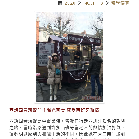
2020
NO.1113
留學傳真
西語四黃莉媞前往陽光國度 感受西班牙熱情
西語四黃莉媞高中畢業時，曾獨自行走西班牙知名的朝聖
之路，當時沿路遇到許多西班牙當地人的熱情加油打氣，
讓她明顯感到與臺灣生活的不同，因此她在大三時爭取到