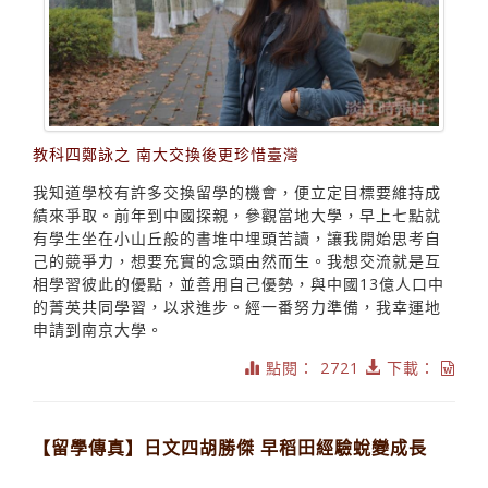
教科四鄭詠之 南大交換後更珍惜臺灣
我知道學校有許多交換留學的機會，便立定目標要維持成
績來爭取。前年到中國探親，參觀當地大學，早上七點就
有學生坐在小山丘般的書堆中埋頭苦讀，讓我開始思考自
己的競爭力，想要充實的念頭由然而生。我想交流就是互
相學習彼此的優點，並善用自己優勢，與中國13億人口中
的菁英共同學習，以求進步。經一番努力準備，我幸運地
申請到南京大學。
點閱： 2721
下載：
【留學傳真】日文四胡勝傑 早稻田經驗蛻變成長