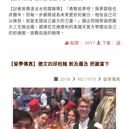
【記者吳婕淩淡水校園報導】「勇敢追夢吧！築夢路程也
許艱辛，但每一步都將成為未來更好的養分，相信自己可
以做到，就是支撐自己最大的力量。」國企四錢宥諭把握
大三交換出國，選擇在交通便利的美國天普大學闖出自己
的舒適圈，挑戰自我的極限。
點閱： 3057
下載：
【留學傳真】德文四邱柏翰 劍及履及 把握當下
2018
NO.1073
留學傳真