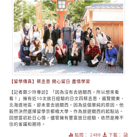
【留學傳真】蔡丞恩 開心留日 盡情學習
【記者鄭少玲專訪】「因為沒有去過關西，所以想來看
看！」擁有近10次旅日經驗的日文四蔡丞恩，遍覽關東、
北海道地區，卻未曾去過關西，因為這個單純的原因，他
毅然決然選擇留學京都橘大學，作為旅遊關西的起點站。
回想當初赴日心情，儘管擁有豐富旅日經驗，依然是掩不
住的雀躍和期待。
點閱： 2488
下載：