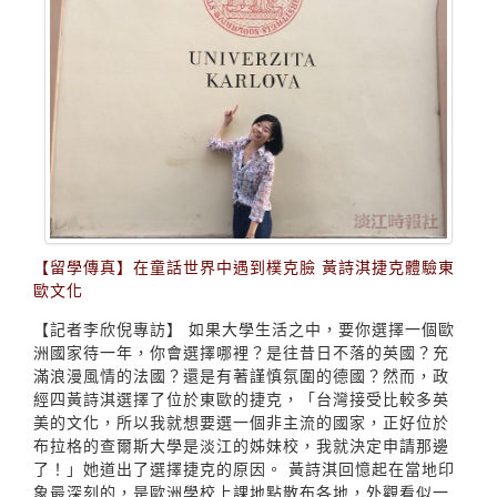
【留學傳真】在童話世界中遇到樸克臉 黃詩淇捷克體驗東
歐文化
【記者李欣倪專訪】 如果大學生活之中，要你選擇一個歐
洲國家待一年，你會選擇哪裡？是往昔日不落的英國？充
滿浪漫風情的法國？還是有著謹慎氛圍的德國？然而，政
經四黃詩淇選擇了位於東歐的捷克，「台灣接受比較多英
美的文化，所以我就想要選一個非主流的國家，正好位於
布拉格的查爾斯大學是淡江的姊妹校，我就決定申請那邊
了！」她道出了選擇捷克的原因。 黃詩淇回憶起在當地印
象最深刻的，是歐洲學校上課地點散布各地，外觀看似一