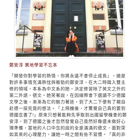
鄭安淳 異地學習不忘本
「開發你對學習的熱情，你將永遠不會停止成長」，總是
對許多事情充滿熱忱與衝勁的鄭安淳，在大二時踏入雙主
修的領域，本系為中文系的她，決定修習除了英文之外的
第二外語，德文。她笑著說，在因緣際會下選讀不少德國
文學之後，漸漸為它的魅力著迷，到了大二下便有了親自
赴德一探究竟的想法。「上飛機後，才驚覺自己真的要到
德國念書了!」原來只想著能夠先爭取到出國留學機會的鄭
安淳，到了德國之後才忽然發覺自己竟然好像還未做好心
理準備，當地的人口中念的說的全是滿滿的德文，面對突
如其來的心理壓力，讓她一時之間有些不習慣。「真的非