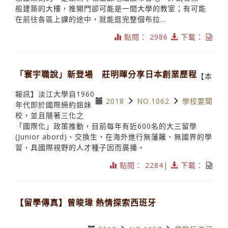
般建築的大樓，推開門卻可能是一間大學的教室；有可能
在前往各區上課的途中，就能逛完整個布拉...
點閱： 2986
下載：
「寰宇職說」新登場 莊明暉分享日本創業歷程
【本
報訊】淡江大學自1960
2018
NO.1062
學校要聞
年代即於國際締約姐妹
校，並且隨著三化之
「國際化」政策推動，目前每年有近600名的大三留學
(Junior abord)、交換生，在海外進行無藩籬、無國界的學
習，具國際視野的人才種子因而廣播。
點閱： 2284|
下載：
【留學傳真】曾晙瑋 熱情探索西班牙