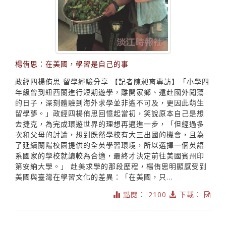
楊侑思：在美國，學習是自己的事
政經四楊侑思 留學經驗分享 【記者陳昶育專訪】「小學四
年級曾到紐西蘭進行短期遊學，離開家鄉、遠赴國外闖蕩
的日子，深刻體驗到海外求學並非遙不可及，更因此萌生
留學夢。」政經四楊侑思回憶起當初，笑說原本自己是想
去捷克，為完成環遊世界的理想再邁進一步，「但經過多
次和父母的討論，想到既然學校有大三出國的機會，且為
了延續蘭陽校園提供的全英學習環境，所以選擇一個英語
系國家的學校就讀較為合適，最終才決定前往美國賓州印
第安納大學。」 赴美求學的那段歷程，楊侑思明顯感受到
美國與臺灣在學習文化的差異：「在美國，只...
點閱： 2100
下載：