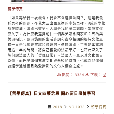
留學傳真
「如果再給我一次機會，我會不會選擇法國？」這是我最
近思考的問題。在我大三出國交換的申請單裡，8成的學校
都在歐洲，法國巴黎第七大學是我的第二志願。學英文這
麼久了，為什麼我選擇前往一個非英語系國家呢？因為與
美洲相比，歐洲悠閒的生活步調和古今相融的獨特文化風
格一直是我想要嘗試和體會的。選擇法國，主要是希望利
用這一年的時間，將自己喜愛的法語學好，也藉此深入了
解何謂法國人的「哲理日常」。法國人一直以其文化語言
為傲，而巴黎這個充滿文化與藝術的城市，也成為我這個
曾經學過繪畫且熱愛攝影的文化人棲身之處。
點閱： 3384
下載：
【留學傳真】日文四蔡丞恩 開心留日盡情學習
2018
NO.1078
留學傳真