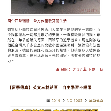
國企四陳瑞婧 全方位體驗芬蘭生活
想當初芬蘭拉瑞爾科技應用大學並不是我的第一志願，而
今我卻認為一切都是最好的安排。一直有歐洲夢的我，雖
然在一年多前錯失德國、西班牙的遊學機會，現在則被這
個離台灣八千多公里的北歐小國深深吸引，這裡沒有法國
的浪漫、德國的嚴謹和西班牙的熱情，但這個冬天被黑夜
與白雪籠罩，夏日沐浴著日光的國家，卻有著它獨特的魅
力。
點閱： 3137
下載：
【留學傳真】英文三林芷亘 自主學習不設限
2019
NO.1085
留學傳真