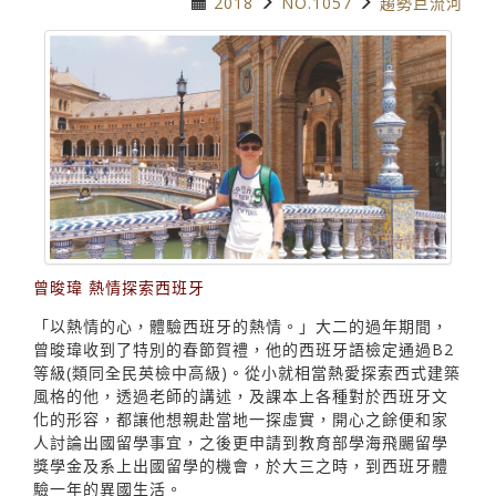
2018
NO.1057
趨勢巨流河
曾晙瑋 熱情探索西班牙
「以熱情的心，體驗西班牙的熱情。」大二的過年期間，
曾晙瑋收到了特別的春節賀禮，他的西班牙語檢定通過B2
等級(類同全民英檢中高級)。從小就相當熱愛探索西式建築
風格的他，透過老師的講述，及課本上各種對於西班牙文
化的形容，都讓他想親赴當地一探虛實，開心之餘便和家
人討論出國留學事宜，之後更申請到教育部學海飛颺留學
獎學金及系上出國留學的機會，於大三之時，到西班牙體
驗一年的異國生活。