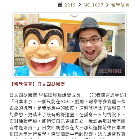
2019
NO.1097
留學傳真
【留學傳真】日文四胡勝傑
日文四胡勝傑 早稻田經驗蛻變成長 【記者陳宥恩專訪】
「日本東京，一個只能在AGC、戲劇、報章等多媒體一探
表象的城市，是我夢想中的國度，這趟旅程除了實現自己
的夢想，更踏出了既有的舒適圈，在孤身一人的情況下，
面對種種考驗，能夠使自己更加自立，我認為那對我們而
言才是珍貴。」日文四胡勝傑在大三那年選擇前往日本早
稻田大學進行留學，深受國高中老師影響，決心想替教育