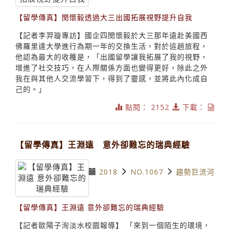
【留學傳真】閔懷毅透過大三出國拓展視野提升自我
【記者李羿璇專訪】國企四閔懷毅於大三那年遠赴美國西
佛羅里達大學進行為期一年的交換生活，對於這趟旅程，
他認為最大的收穫是，「出國留學讓我拓展了我的視野，
增進了社交技巧，在人際關係方面也變得更好，除此之外
我在與其他人交流學習下，得到了靈感，並將此內化成自
己的。」
點閱： 2152
下載：
【留學傳真】王淵遠 意外卻難忘的瑞典經驗
2018
NO.1067
趨勢巨流河
【留學傳真】王淵遠 意外卻難忘的瑞典經驗
【記者歐陽子洵淡水校園報導】 「來到一個陌生的環境，