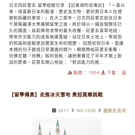
日文四莊薏玄 留學經驗分享 【記者胡昀芸專訪】「一直以
來，很喜歡日本的動漫、歷史及文物，更欣賞日本人在禮
貌和距離的拿捏。」在大三那年，日文四莊薏玄前往日本
千葉縣麗澤大學展開留學之旅，終於得以一窺這個嚮往已
久的國度。談起異地求學的最大收穫，莊薏玄直率地說，
帶來外文能力的成長無庸置疑，站在日本土地上，學習到
的知識和經驗更加豐富生命的閱歷。 回想初到日本，當課
本裡的句子變成日常溝通的媒介，瞬間帶給莊薏玄衝擊，
彷彿在聽「快轉」般的音軌，讓她著實花了半年才跟上對
話的節奏。莊薏玄開心地說：「對話能力的進...
點閱： 1904
下載：
【留學傳真】走進冰天雪地 勇迎異鄉挑戰
2017
NO.1030
趨勢巨流河