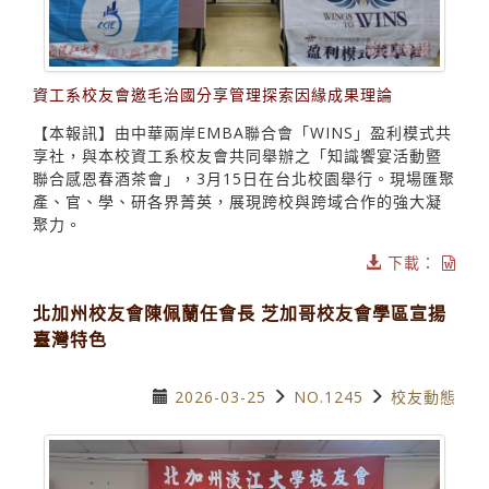
資工系校友會邀毛治國分享管理探索因緣成果理論
【本報訊】由中華兩岸EMBA聯合會「WINS」盈利模式共
享社，與本校資工系校友會共同舉辦之「知識饗宴活動暨
聯合感恩春酒茶會」，3月15日在台北校園舉行。現場匯聚
產、官、學、研各界菁英，展現跨校與跨域合作的強大凝
聚力。
下載：
北加州校友會陳佩蘭任會長 芝加哥校友會學區宣揚
臺灣特色
2026-03-25
NO.1245
校友動態