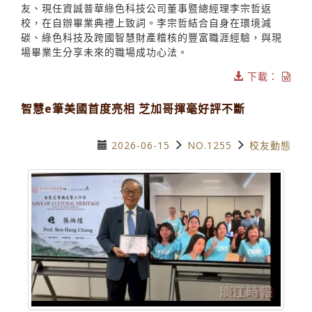
友、現任資誠普華綠色科技公司董事暨總經理李宗哲返
校，在自辦畢業典禮上致詞。李宗哲結合自身在環境減
碳、綠色科技及跨國智慧財產稽核的豐富職涯經驗，與現
場畢業生分享未來的職場成功心法。
下載：
智慧e筆美國首度亮相 芝加哥揮毫好評不斷
2026-06-15
NO.1255
校友動態