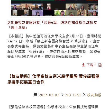
芝加哥校友會團拜談「智慧e筆」張炳煌揮毫祝全球校友
「馬上幸福」
【本報訊】美中芝加哥淡江大學校友會2月26日（臺灣時間
2月27 日）舉辦「線上新春團拜暨智慧 e 筆講座」，由會
長盧秀琴主持，邀請文錙藝術中心主任張炳煌主講淡江專
屬研發成果「智慧e筆」，更透過兩人的生動對談，帶領臺
美兩地近60名參與者，體驗智慧e筆最新成果。
下載：
【校友動態】化學系校友奈米產學團隊 黃俊達張健
忠攜手拓展臺日合作
2026-03-02
NO.1241
校友動態
【張瑜倫淡水校園報導】化學系校友、佐信科技總經理黃