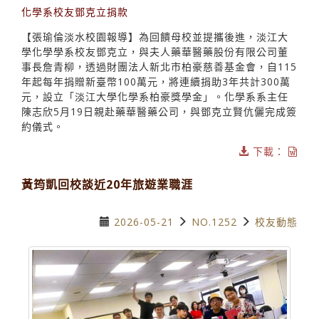
化學系校友鄧克立捐款
【張瑜倫淡水校園報導】為回饋母校並提攜後進，淡江大
學化學學系校友鄧克立，與夫人藥華醫藥股份有限公司董
事長詹青柳，透過財團法人新北市柏豪慈善基金會，自115
年起每年捐贈新臺幣100萬元，將連續捐助3年共計300萬
元，設立「淡江大學化學系柏豪獎學金」。化學系系主任
陳志欣5月19日親赴藥華醫藥公司，與鄧克立賢伉儷完成簽
約儀式。
下載：
黃筠凱回校談近20年旅遊業職涯
2026-05-21
NO.1252
校友動態