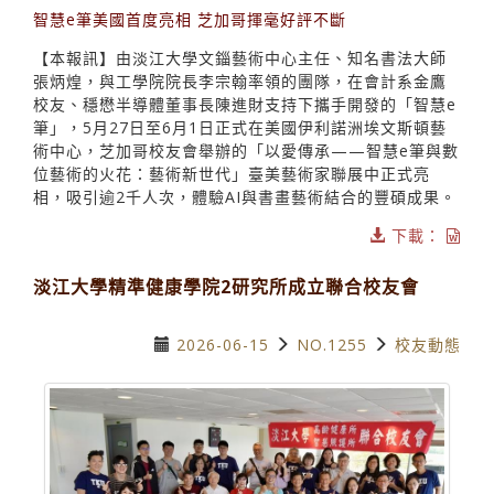
智慧e筆美國首度亮相 芝加哥揮毫好評不斷
【本報訊】由淡江大學文錙藝術中心主任、知名書法大師
張炳煌，與工學院院長李宗翰率領的團隊，在會計系金鷹
校友、穩懋半導體董事長陳進財支持下攜手開發的「智慧e
筆」，5月27日至6月1日正式在美國伊利諾洲埃文斯頓藝
術中心，芝加哥校友會舉辦的「以愛傳承——智慧e筆與數
位藝術的火花：藝術新世代」臺美藝術家聯展中正式亮
相，吸引逾2千人次，體驗AI與書畫藝術結合的豐碩成果。
下載：
淡江大學精準健康學院2研究所成立聯合校友會
2026-06-15
NO.1255
校友動態