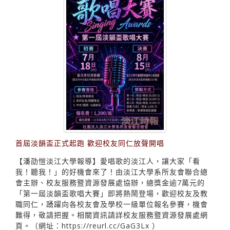
首屆淡韻盃正式起跑 歡迎校友同仁放聲開唱
【潘劭愷淡江大學報導】愛唱歌的淡江人，讓大家「看
我！聽我！」的好機會來了！由淡江大學系所友會聯合總
會主辦、校友服務暨資源發展處協辦，總獎金逾7萬元的
「第一屆淡韻盃歌唱大賽」即將熱鬧登場，歡迎校友及教
職同仁，踴躍向各校友會及學校一級單位報名參賽，機會
難得，敬請把握。相關資訊請詳校友服務暨資源發展處網
頁。（網址：https://reurl.cc/GaG3Lx ）