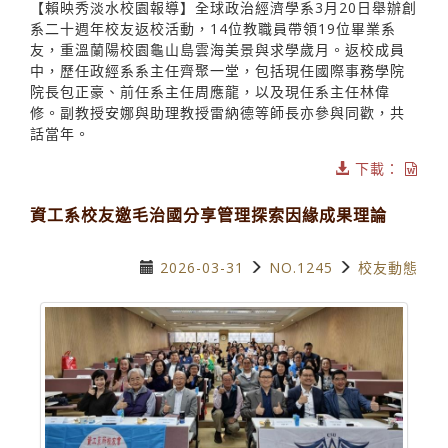
【賴映秀淡水校園報導】全球政治經濟學系3月20日舉辦創
系二十週年校友返校活動，14位教職員帶領19位畢業系
友，重溫蘭陽校園龜山島雲海美景與求學歲月。返校成員
中，歷任政經系系主任齊聚一堂，包括現任國際事務學院
院長包正豪、前任系主任周應龍，以及現任系主任林偉
修。副教授安娜與助理教授雷納德等師長亦參與同歡，共
話當年。
下載：
資工系校友邀毛治國分享管理探索因緣成果理論
2026-03-31
NO.1245
校友動態