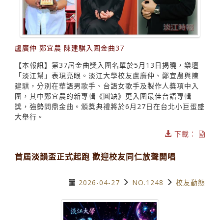
盧廣仲 鄭宜農 陳建騏入圍金曲37
【本報訊】第37屆金曲獎入圍名單於5月13日揭曉，樂壇
「淡江幫」表現亮眼。淡江大學校友盧廣仲、鄭宜農與陳
建騏，分別在華語男歌手、台語女歌手及製作人獎項中入
圍，其中鄭宜農的新專輯《圓缺》更入圍最佳台語專輯
獎，強勢問鼎金曲。頒獎典禮將於6月27日在台北小巨蛋盛
大舉行。
下載：
首屆淡韻盃正式起跑 歡迎校友同仁放聲開唱
2026-04-27
NO.1248
校友動態