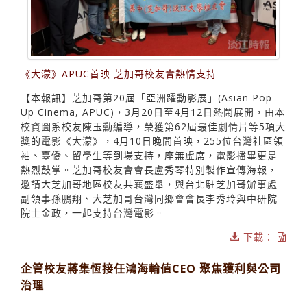
《大濛》APUC首映 芝加哥校友會熱情支持
【本報訊】芝加哥第20屆「亞洲躍動影展」(Asian Pop-
Up Cinema, APUC)，3月20日至4月12日熱鬧展開，由本
校資圖系校友陳玉勳編導，榮獲第62屆最佳劇情片等5項大
獎的電影《大濛》，4月10日晚間首映，255位台灣社區領
袖、臺僑、留學生等到場支持，座無虛席，電影播畢更是
熱烈鼓掌。芝加哥校友會會長盧秀琴特別製作宣傳海報，
邀請大芝加哥地區校友共襄盛舉，與台北駐芝加哥辦事處
副領事孫鵬翔、大芝加哥台灣同鄉會會長李秀玲與中研院
院士金政，一起支持台灣電影。
下載：
企管校友蔣集恆接任鴻海輪值CEO 聚焦獲利與公司
治理