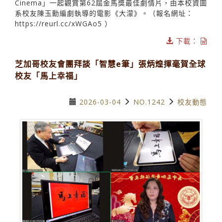
Cinema」一起觀賞第62屆金馬獎最佳劇情片，由本校資圖
系校友陳玉勳編劇執導的電影《大濛》。（報名網址：
https://reurl.cc/xWGAo5 ）
下載：
芝加哥校友會團拜談「智慧e筆」張炳煌揮毫賀全球
校友「馬上幸福」
2026-03-04
NO.1242
校友動態