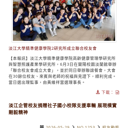
淡江大學精準健康學院2研究所成立聯合校友會
【本報訊】淡江大學精準健康學院高齡健康管理學研究所
與智慧照護產業學研究所，6月3日在蘭陽校園淡蘭館舉辦
「聯合校友會成立大會」，並於同日舉辦聯誼餐會，大會
在30餘位校友、來賓與老師的祝福與見證下，順利完成。
當日選出理監事，由黃維祥當選理事長。
下載：
淡江企管校友捐贈社子國小校隊支援車輛 展現樸實
剛毅精神
2026-05-29
NO.1253
校友動態