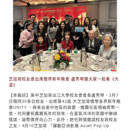
芝加哥校友會出席僑界新年晚會 盧秀琴邀大家一起看《大
濛》
【本報訊】美中芝加哥淡江大學校友會會長盧秀琴，3月7
日偕同30多位校友，出席第42屆 大芝加哥僑學各界新年晚
會UNITY ，與來自美中地區的政要、僑團社區領袖齊聚一
堂，共同慶祝農曆馬年的到來，在喜氣洋洋的氛圍中聯絡
情誼、凝聚僑界向心力。此外，她也熱情邀請校友與校友
之友，4月10芝加哥 「躍動亞洲影展 Asian Pop-Up