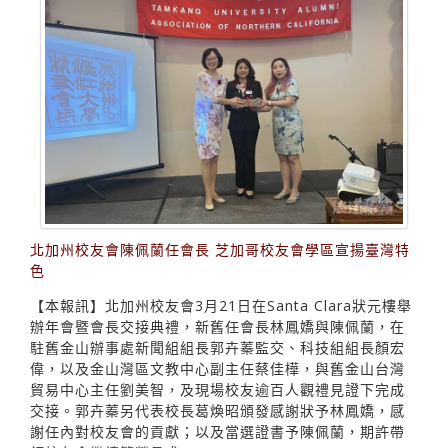
北加州校友會陳佩蘭任會長 芝加哥校友會學區宣揚臺灣特
色
【本報訊】北加州校友會3月21日在Santa Clara狀元樓舉
辦年會暨會長交接典禮，新舊任會長林鳳嬌與陳佩蘭，在
駐舊金山辦事處新聞組組長郭卉蓁監交、科技組組長顏宏
偉，以及金山灣區文教中心副主任蔡佳樺，與舊金山台灣
貿易中心主任劉美智，及現場校友逾百人觀禮見證下完成
交接。郭卉蓁另代表校長葛煥昭頒發感謝狀予林鳳嬌，感
謝任內對校友會的貢獻；以及當選證書予陳佩蘭，期許帶