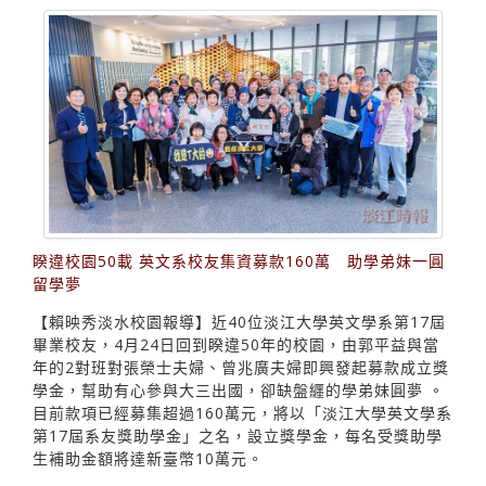
睽違校園50載 英文系校友集資募款160萬 助學弟妹一圓
留學夢
【賴映秀淡水校園報導】近40位淡江大學英文學系第17屆
畢業校友，4月24日回到睽違50年的校園，由郭平益與當
年的2對班對張榮士夫婦、曾兆廣夫婦即興發起募款成立獎
學金，幫助有心參與大三出國，卻缺盤纒的學弟妹圓夢 。
目前款項已經募集超過160萬元，將以「淡江大學英文學系
第17屆系友獎助學金」之名，設立獎學金，每名受獎助學
生補助金額將達新臺幣10萬元。