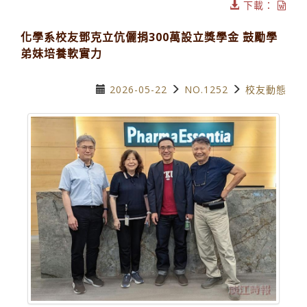
下載：
化學系校友鄧克立伉儷捐300萬設立獎學金 鼓勵學
弟妹培養軟實力
2026-05-22
NO.1252
校友動態