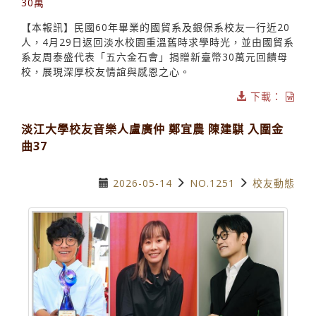
30萬
【本報訊】民國60年畢業的國貿系及銀保系校友一行近20
人，4月29日返回淡水校園重溫舊時求學時光，並由國貿系
系友周泰盛代表「五六金石會」捐贈新臺幣30萬元回饋母
校，展現深厚校友情誼與感恩之心。
下載：
淡江大學校友音樂人盧廣仲 鄭宜農 陳建騏 入圍金
曲37
2026-05-14
NO.1251
校友動態