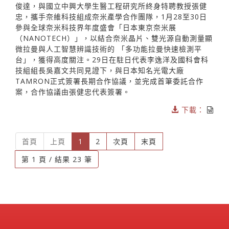
俊達，與國立中興大學生醫工程研究所終身特聘教授張健
忠，攜手奈維科技組成奈米產學合作團隊，1月28至30日
參與全球奈米科技界年度盛會「日本東京奈米展
（NANOTECH）」，以結合奈米晶片、雙光源自動測量顯
微拉曼與人工智慧辨識技術的 「多功能拉曼快速檢測平
台」，獲得高度關注。29日在駐日代表李逸洋及國科會科
技組組長吳嘉文共同見證下，與日本知名光電大廠
TAMRON正式簽署長期合作協議，並完成首筆委託合作
案，合作協議由張健忠代表簽署。
下載：
(current)
首頁
上頁
1
2
次頁
末頁
第 1 頁 / 結果 23 筆