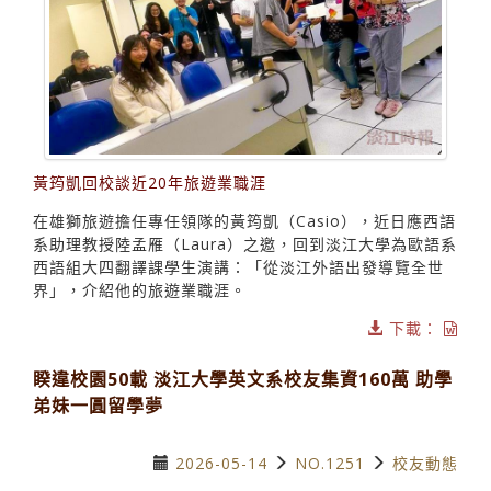
黃筠凱回校談近20年旅遊業職涯
在雄獅旅遊擔任專任領隊的黃筠凱（Casio），近日應西語
系助理教授陸孟雁（Laura）之邀，回到淡江大學為歐語系
西語組大四翻譯課學生演講：「從淡江外語出發導覽全世
界」，介紹他的旅遊業職涯。
下載：
睽違校園50載 淡江大學英文系校友集資160萬 助學
弟妹一圓留學夢
2026-05-14
NO.1251
校友動態