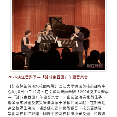
2026淡江音樂季—「謠想東西風」午間音樂會
【記者徐芷儀淡水校園報導】淡江大學通識與核心課程中
心6月8日中午12時，在文錙音樂廳舉辦「2026淡江音樂季
—『謠想東西風』午間音樂會」，由長笛演奏家蔡佳芬、
鋼琴家李珮瑜及雙簧管演奏家干詠穎共同呈獻，在期末週
為全校師生帶來一場舒緩心靈的藝術饗宴，校長葛煥昭、
學術副校長許輝煌、國際事務副校長陳小雀及逾百位教職