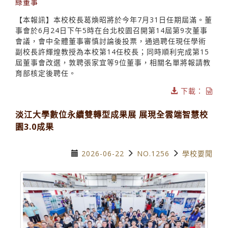
綠董事
【本報訊】本校校長葛煥昭將於今年7月31日任期屆滿。董
事會於6月24日下午5時在台北校園召開第14屆第9次董事
會議，會中全體董事審慎討論後投票，通過聘任現任學術
副校長許輝煌教授為本校第14任校長；同時順利完成第15
屆董事會改選，敦聘張家宜等9位董事，相關名單將報請教
育部核定後聘任。
下載：
淡江大學數位永續雙轉型成果展 展現全雲端智慧校
園3.0成果
2026-06-22
NO.1256
學校要聞