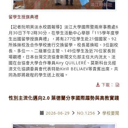
留學生授旗典禮
【記者阮明英淡水校園報導】淡江大學國際暨兩岸事務處6
月30日下午2時30分，在學生活動中心舉辦「115學年度學
生出國留學授旗典禮」，將有277位學生赴21個國家、92
所姊妹校及合作學校進行交換留學，校長葛煥昭、3位副校
長、多位一、二級單位主管、149位學生及近70位家長到
場觀禮，日本台灣交流協會新聞文化部主任大内洸太、法
國在台協會大學合作專員Airy QUILLERÉ、莫斯科台北經
濟文化協調委員會代表特助Kirill BELIAEV等貴賓出席，共
同為即將啟程的學生送上祝福。
下載：
性別主流化邁向2.0 葉德蘭分享國際趨勢與高教實踐
2026-06-29
NO.1256
學校要聞