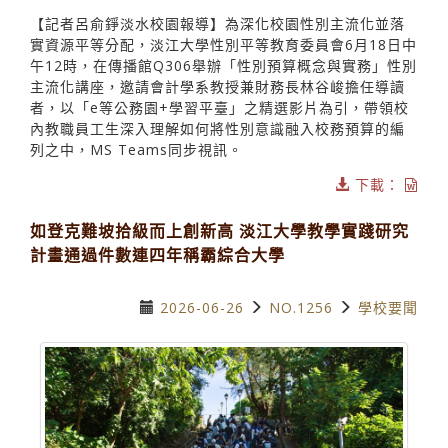
【記者呂俞錚淡水校園報導】為深化校園性別主流化並落
實資源平等分配，淡江大學性別平等教育委員會6月18日中
午12時，在傳播館Q306舉辦「性別預算概念與實務」性別
主流化講座，邀請會計學系教授兼財務長林谷峻擔任導讀
者，以「e等公務園+學習平臺」之精選影片為引，帶領校
內教職員工生深入理解如何將性別意識融入校務預算的編
列之中，MS Teams同步視訊。
下載：
如登克難坡拾級而上創新高 淡江大學教學實踐研究
計畫通過件數連四年稱霸綜合大學
2026-06-26
NO.1256
學校要聞