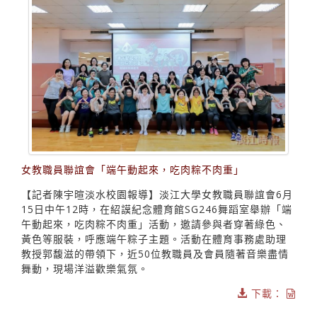
女教職員聯誼會「端午動起來，吃肉粽不肉重」
【記者陳宇暄淡水校園報導】淡江大學女教職員聯誼會6月
15日中午12時，在紹謨紀念體育館SG246舞蹈室舉辦「端
午動起來，吃肉粽不肉重」活動，邀請參與者穿著綠色、
黃色等服裝，呼應端午粽子主題。活動在體育事務處助理
教授郭馥滋的帶領下，近50位教職員及會員隨著音樂盡情
舞動，現場洋溢歡樂氣氛。
下載：