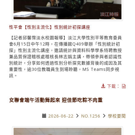
性平會【性別主流化】性別統計初探講座
【記者邱馨霈淡水校園報導】淡江大學性別平等教育委員
會6月15日中午12時，在傳播館Q409舉辦「性別統計初
探」性別主流化講座，邀請統計與資料科學學系特聘教授
兼品質保證稽核處稽核長林志娟主講，帶領參與者認識性
別統計，分享如何透過性別分析探究數據背後的成因及其
重要性，逾30位教職員生到場聆聽，MS Teams同步視
訊。
下載：
女聯會端午活動舞起來 迎佳節吃粽不肉重
2026-06-22
NO.1256
學校要聞