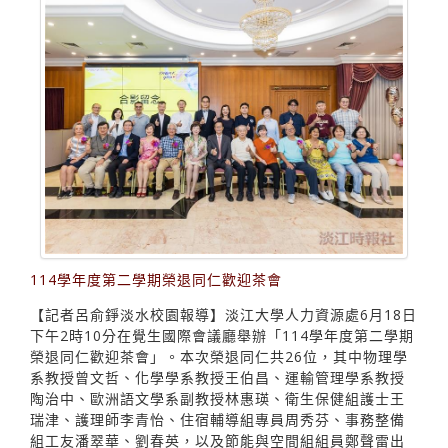
114學年度第二學期榮退同仁歡迎茶會
【記者呂俞錚淡水校園報導】淡江大學人力資源處6月18日
下午2時10分在覺生國際會議廳舉辦「114學年度第二學期
榮退同仁歡迎茶會」。本次榮退同仁共26位，其中物理學
系教授曾文哲、化學學系教授王伯昌、運輸管理學系教授
陶治中、歐洲語文學系副教授林惠瑛、衛生保健組護士王
瑞津、護理師李青怡、住宿輔導組專員周秀芬、事務整備
組工友潘翠華、劉春英，以及節能與空間組組員鄭聲雷出