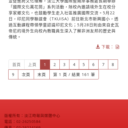
並促進跨文化理解，淡江大學國際暨兩岸事務處長期舉辦
「國際文化萬花筒」系列活動，除校內邀請境外生在校分
享家鄉文化，也鼓勵學生走入社區推廣國際交流。5月22
日，印尼同學聯誼會（TKUISA）前往新北市新興國小，透
過互動課程帶領學童認識印尼文化；5月28日則由來自史瓦
帝尼的境外生向校內教職員生深入了解非洲友邦的歷史與
傳統。
下載：
(current)
首頁
上頁
1
2
3
4
5
6
7
8
9
次頁
末頁
第 1 頁 / 結果 161 筆
版權所有：淡江時報與媒體中心
電話：02-26250584
傳真：02-26214169