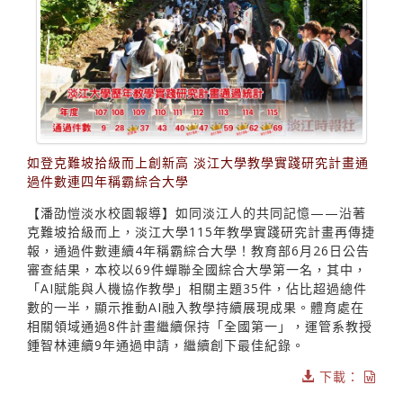
如登克難坡拾級而上創新高 淡江大學教學實踐研究計畫通
過件數連四年稱霸綜合大學
【潘劭愷淡水校園報導】如同淡江人的共同記憶——沿著
克難坡拾級而上，淡江大學115年教學實踐研究計畫再傳捷
報，通過件數連續4年稱霸綜合大學！教育部6月26日公告
審查結果，本校以69件蟬聯全國綜合大學第一名，其中，
「AI賦能與人機協作教學」相關主題35件，佔比超過總件
數的一半，顯示推動AI融入教學持續展現成果。體育處在
相關領域通過8件計畫繼續保持「全國第一」，運管系教授
鍾智林連續9年通過申請，繼續創下最佳紀錄。
下載：