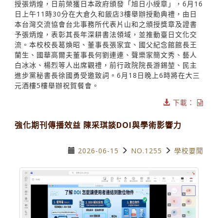
授張炳煌，日前榮獲日本政府頒發「旭日小綬章」，6月16
日上午11時30分在大倉久和飯店3樓舉辦授勳典禮，由日
本台灣交流協會台北事務所代表片山和之頒授獎章及證書
予張炳煌，表彰其長年深耕書法領域，並推動臺日文化交
流。本校校長葛煥昭、董事長張家宜、國父紀念館館長王
蘭生、國華高爾夫董事長何劉連連、聲樂家簡文秀、藝人
白冰冰、楊烈等人出席觀禮，前行政院院長游錫堃、民主
進步黨秘書長徐國勇受邀致詞。6月18日晚上6時將在大三
元酒樓5樓舉辦祝賀餐會。
下載：
強化期刊傳播效益 陳采琪談DOI與學術影響力
2026-06-15
NO.1255
學校要聞