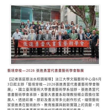
藝境穿梭—2026 張進勇當代書畫藝術學會聯展
【記者張庭慈淡水校園報導】淡江大學文錙藝術中心自6月
3日起主辦「藝境穿梭—2026張進勇當代書畫藝術學會聯
展」，國立臺灣藝術大學書畫藝術學系協辦，張進勇當代
書畫藝術學會承辦，臺藝大書畫系助理教授楊企霞擔任策
展人，透過彩墨、膠彩及書法等多元創作形式，緬懷藝術
家張進勇在藝術創作、教育推廣與創新實踐上的貢獻，同
時呈現當代書畫藝術跨世代延續與發展的能量。