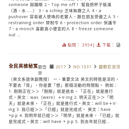
someone 拋媚眼 2、Top me off！ 幫我把杯子裝滿
（酒、水……） 3、a schlep 乏味無趣之人 4、a
pushover 容易被人使喚的老實人、跟在朋友旁邊之人 5、
restraining order 禁制令 6、protection order 保護令
7、a mooch 喜歡貪小便宜的人 8、freeze someone
out ...
點閱： 2954|
下載：
全民英檢秘笈
2017
NO.1031
趨勢巨流河
郭岱
宗
（英文系退休副教授） 一、重要文法 英文的時態是活的，
不要去「背」，你是要「想」那個活動的時間點。 例如：
1. 剛剛正在＞＞「剛剛」就是過去，「正在」就是進行
式。英文：was（were）＋V-ing 2. 明天正在＞＞「明
天」就是未來，「正在」就是進行式。英文：will be＋V-
ing 3. 我已經＞＞「已經」就是完成式。 英文：have
+p.p 4. 到明早就已經＞＞「明早」就是未來，「已經」就
是完成式。英文：will have + p.p 5. 到去年就已經...