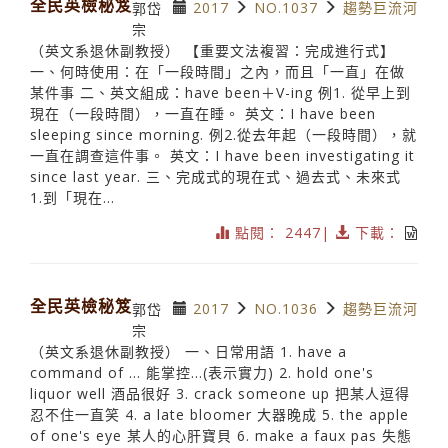
全民英檢秘笈
2017
NO.1037
趨勢巨流河
郭岱
宗
（英文系退休副教授） 【重要文法複習：完成進行式】
一、何時使用：在「一段時間」之內，而且「一直」在做
某件事 二、英文組成：have been＋V-ing 例1. 從早上到
現在（一段時間），一直在睡。 英文：I have been
sleeping since morning. 例2.從去年起（一段時間），就
一直在調查這件事。 英文：I have been investigating it
since last year. 三、完成式的現在式、過去式、未來式
1.到「現在...
點閱： 2447|
下載：
全民英檢秘笈
2017
NO.1036
趨勢巨流河
郭岱
宗
（英文系退休副教授） 一、日常用語 1. have a
command of … 能掌控…(表示實力) 2. hold one's
liquor well 酒品很好 3. crack someone up 把某人逗得
忍不住一直笑 4. a late bloomer 大器晚成 5. the apple
of one's eye 某人的心肝寶貝 6. make a faux pas 失態