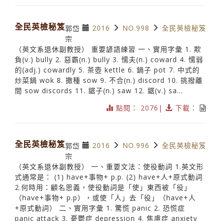
全民英檢秘笈
2016
NO.998
全民英檢秘笈
郭岱
宗
（英文系退休副教授） 重要諺語練習 一、實用字彙 1. 欺
負(v.) bully 2. 惡霸(n.) bully 3. 懦夫(n.) coward 4. 懦弱
的(adj.) cowardly 5. 茶壺 kettle 6. 鍋子 pot 7. 中式的
炒菜鍋 wok 8. 撒種 sow 9. 不合(n.) discord 10. 挑撥離
間 sow discords 11. 鋸子(n.) saw 12. 鋸(v.) sa...
點閱： 2076|
下載：
全民英檢秘笈
2016
NO.996
全民英檢秘笈
郭岱
宗
（英文系退休副教授） 一、重要文法：使役動詞 1.英文形
式通常是： (1) have+事物+ p.p. (2) have+人+原式動詞
2.何時用：顧名思義，使役動詞是「使」東西被「役」
（have+事物+ p.p），或使「人」去「役」（have+人
+原式動詞） 二、實用字彙 1. 驚慌 panic 2. 恐慌症
panic attack 3. 憂鬱症 depression 4. 焦慮症 anxiety