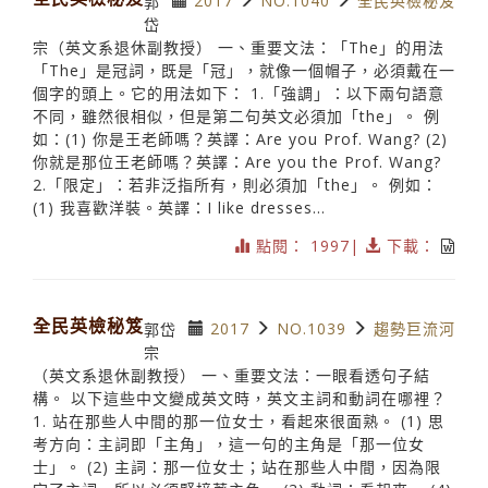
2017
NO.1040
全民英檢秘笈
郭
岱
宗（英文系退休副教授） 一、重要文法：「The」的用法
「The」是冠詞，既是「冠」，就像一個帽子，必須戴在一
個字的頭上。它的用法如下： 1.「強調」：以下兩句語意
不同，雖然很相似，但是第二句英文必須加「the」。 例
如：(1) 你是王老師嗎？英譯：Are you Prof. Wang? (2)
你就是那位王老師嗎？英譯：Are you the Prof. Wang?
2.「限定」：若非泛指所有，則必須加「the」。 例如：
(1) 我喜歡洋裝。英譯：I like dresses...
點閱： 1997|
下載：
全民英檢秘笈
2017
NO.1039
趨勢巨流河
郭岱
宗
（英文系退休副教授） 一、重要文法：一眼看透句子結
構。 以下這些中文變成英文時，英文主詞和動詞在哪裡？
1. 站在那些人中間的那一位女士，看起來很面熟。 (1) 思
考方向：主詞即「主角」，這一句的主角是「那一位女
士」。 (2) 主詞：那一位女士；站在那些人中間，因為限