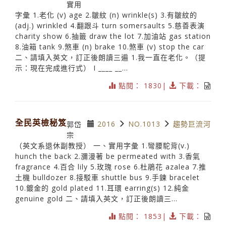
實用
字彙 1.老化 (v) age 2.皺紋 (n) wrinkle(s) 3.有皺紋的
(adj.) wrinkled 4.翻跟斗 turn somersaults 5.慈善表演
charity show 6.抽籤 draw the lot 7.加油站 gas station
8.油箱 tank 9.煞車 (n) brake 10.煞車 (v) stop the car
二、請填入英文，訂正後朗讀三遍 1.我一直在老化。（提
示：現在完成進行式） I ____ __...
點閱： 1830|
下載：
全民英檢秘笈
2016
NO.1013
趨勢巨流河
郭岱
宗
（英文系退休副教授） 一、實用字彙 1.彎腰駝背(v.)
hunch the back 2.瀰漫著 be permeated with 3.香氣
fragrance 4.百合 lily 5.玫瑰 rose 6.杜鵑花 azalea 7.推
土機 bulldozer 8.接駁車 shuttle bus 9.手鍊 bracelet
10.鍍金的 gold plated 11.耳環 earring(s) 12.純金
genuine gold 二、請填入英文，訂正後朗讀三...
點閱： 1853|
下載：