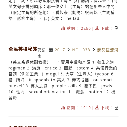
定了主詞，所以必須緊接著主角。 (3) 動詞：看起來。 (4)
英文句子排列順序：那一位女士（主角）站在那些人中間
（限定主角的所在地），看起來（動詞）很面熟（主詞補
語，形容主角）。 (5) 英文：The lad...
點閱： 2266|
下載：
全民英檢秘笈
2017
NO.1038
趨勢巨流河
郭岱
宗
（英文系退休副教授） 一、實用字彙和片語 1. 養生之道
regimen 2. 慫恿 entice 3. 圖騰 totem 4. 某個行業的
巨頭（例如工業…）mogul 5. 大亨（生意人）tycoon 6.
投…所好 It appeals to 某人 7. 弄巧成拙 outsmart
oneself 8. 待人之道 people skills 9. 雙下巴 jowls
10. 性向 sexual orientation 11. 概念 notion 12. 機
會渺...
點閱： 1919|
下載：