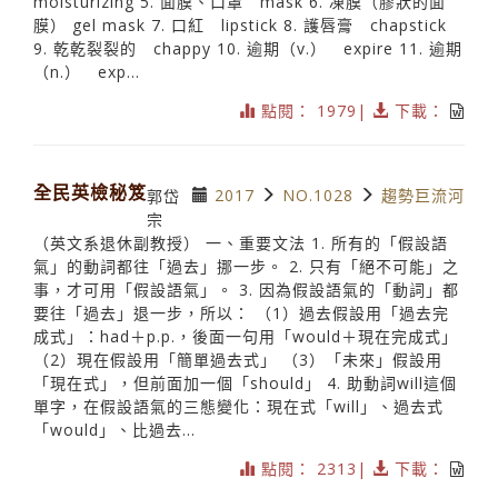
moisturizing 5. 面膜、口罩 mask 6. 凍膜（膠狀的面
膜） gel mask 7. 口紅 lipstick 8. 護唇膏 chapstick
9. 乾乾裂裂的 chappy 10. 逾期（v.） expire 11. 逾期
（n.） exp...
點閱： 1979|
下載：
全民英檢秘笈
2017
NO.1028
趨勢巨流河
郭岱
宗
（英文系退休副教授） 一、重要文法 1. 所有的「假設語
氣」的動詞都往「過去」挪一步。 2. 只有「絕不可能」之
事，才可用「假設語氣」。 3. 因為假設語氣的「動詞」都
要往「過去」退一步，所以： （1）過去假設用「過去完
成式」：had＋p.p.，後面一句用「would＋現在完成式」
（2）現在假設用「簡單過去式」 （3）「未來」假設用
「現在式」，但前面加一個「should」 4. 助動詞will這個
單字，在假設語氣的三態變化：現在式「will」、過去式
「would」、比過去...
點閱： 2313|
下載：