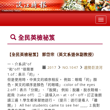
Toggl
navig
全民英檢祕笈
【全民英檢秘笈】 郭岱宗（英文系退休副教授）
一、介系詞"of
2017
NO.1047
趨勢巨流河
"和"off "很簡單
1.of：表示「的」，
但是使用時，中英文的順序相反。 例如：眼睛「的」顏
色，英文的順序是顏色「的眼睛」-color of the eyes
2.off：表示「分開」、「脫開」 例如：脫離、脫衣鞋帽、
起飛（take off） 二、請填入in、at、of、off，訂正後朗
讀三遍 1.學生都來替她送行。（提示：送行是看人 「離
開」） All her students came to see her ____. 2.我對