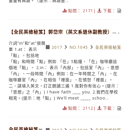
畫畫有興趣。（提示：興趣是...
點閱： 2171|
下載：
【全民英檢秘笈】郭岱宗（英文系退休副教授）
一、
介詞”in”和”at”很簡
2017
NO.1045
全民英檢秘笈
單 1.at： 表示
「點」，包括地
「點」和時間「點」例如 「在」5點鐘、「在」咖啡廳這
個地「點」。 2.in： 表示「內部」，包括室「內」、思想
「內」、一段時間「內」例如：在一年時間之「內」、在
咖啡廳室「內」、在相信「裡面」、在憤怒「裡面」。
二、請填入英文，訂正朗讀三遍 1.我對你有信心。(提示：
「思想」之「內」) I have faith ____ you. 2.我們在學校
相見。(提示：地「點」) We’ll meet _____ schoo...
點閱： 2112|
下載：
全民英檢秘笈