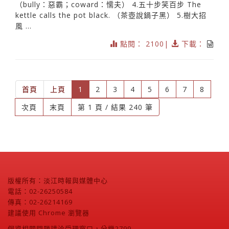
（bully：惡霸；coward：懦夫） 4.五十步笑百步 The
kettle calls the pot black. （茶壺說鍋子黑） 5.樹大招
風 ...
點閱： 2100|
下載：
(current)
首頁
上頁
1
2
3
4
5
6
7
8
次頁
末頁
第 1 頁 / 結果 240 筆
版權所有：淡江時報與媒體中心
電話：02-26250584
傳真：02-26214169
建議使用 Chrome 瀏覽器
個資相關問題請洽受理窗口，分機2799